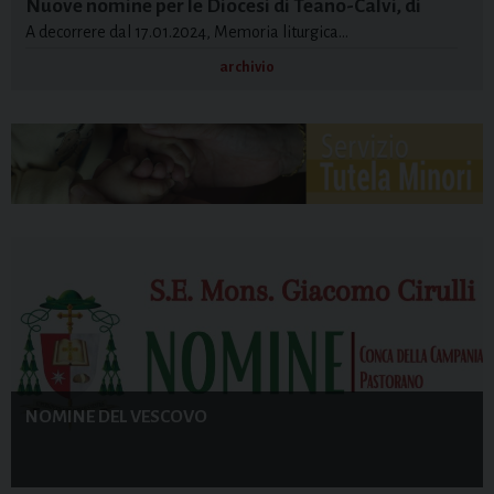
Nuove nomine per le Diocesi di Teano-Calvi, di
A decorrere dal 17.01.2024, Memoria liturgica…
Alife-Caiazzo e di Sessa Aurunca
archivio
NOMINE DEL VESCOVO