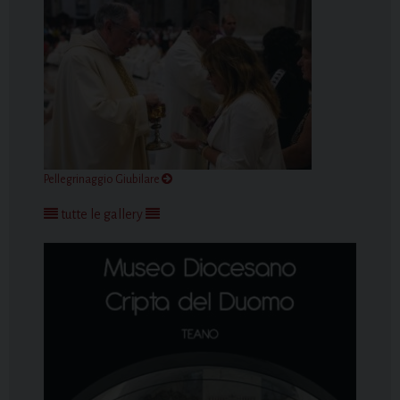
Pellegrinaggio Giubilare
tutte le gallery