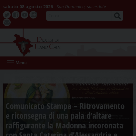
Skip
sabato 08 agosto 2026
San Domenico, sacerdote
to
CERCA
content
Twitter
Facebook
Youtube
La
webmail
Buona
Notizia
Menu
Comunicato Stampa – Ritrovamento
e riconsegna di una pala d’altare
raffigurante la Madonna incoronata
con Santa Caterina d’Alessandria e