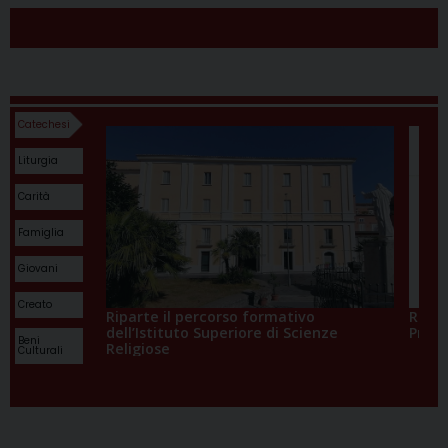
dagli Uffici di Curia
Catechesi
Liturgia
Carità
Famiglia
Giovani
Creato
Riparte il percorso formativo
Rilan
dell’Istituto Superiore di Scienze
Propo
Beni
Religiose
Culturali