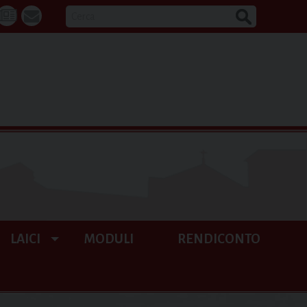
CERCA
k
tube
La
webmail
Buona
Notizia
LAICI
MODULI
RENDICONTO