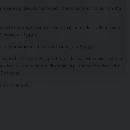
non essere il padre o la madre del battezzando/cresimando (can. 874
istiana (Battesimo, Cresima ed Eucaristia), prima della celebrazione
Madrina (can. 874 §1);
 legittimamente inflitta o dichiarata (can. 874 §1);
impegno che assume: nello specifico, dia buona testimonianza di vita
iva alla vita sacramentale della comunità parrocchiale nella quale è
la Domenica;
ziato e risposato.