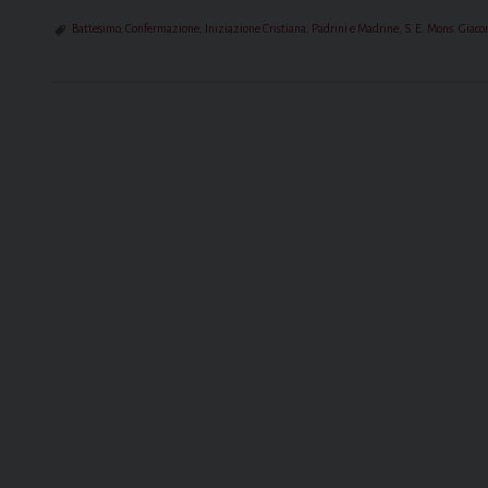
Battesimo
,
Confermazione
,
Iniziazione Cristiana
,
Padrini e Madrine
,
S. E. Mons. Giaco