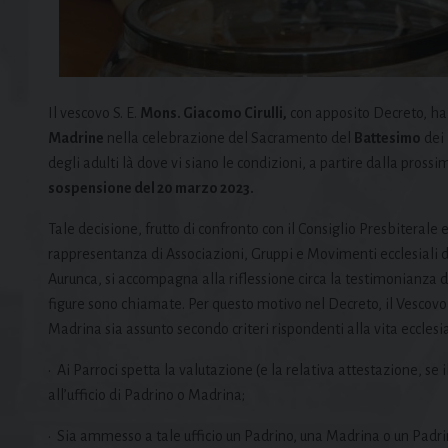
Il vescovo S. E.
Mons. Giacomo Cirulli,
con apposito Decreto, ha 
Madrine
nella celebrazione del Sacramento del
Battesimo
dei
degli adulti là dove vi siano le condizioni, a partire dalla pros
sospensione del 20 marzo 2023.
Tale decisione, frutto di confronto con il Consiglio Presbiterale e 
rappresentanza di Associazioni, Gruppi e Movimenti ecclesiali de
Aurunca, si accompagna alla riflessione circa la testimonianza 
figure sono chiamate. Per questo motivo nel Decreto, il Vescovo 
Madrina sia assunto secondo criteri rispondenti alla vita ecclesia
•⁠
⁠Ai Parroci spetta la valutazione (e la relativa attestazione, se
all’ufficio di Padrino o Madrina;
•⁠
⁠Sia ammesso a tale ufficio un Padrino, una Madrina o un Padri