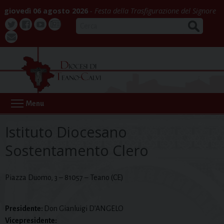
Skip
giovedì 06 agosto 2026
Festa della Trasfigurazione del Signore
to
CERCA
content
Twitter
Facebook
Youtube
La
webmail
Buona
Notizia
Menu
Istituto Diocesano
Sostentamento Clero
Piazza Duomo, 3 – 81057 – Teano (CE)
Presidente:
Don Gianluigi D’ANGELO
Vicepresidente: