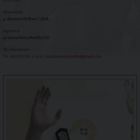
diocesano.
Responsabile:
p. Antonio Di Masi C.SS.R.
,
Segretaria:
prof.ssa Silvia Melillo O.V.
Per informazioni:
Tel. 3891807728, e-mail:
scuolateosanparide@gmail.com