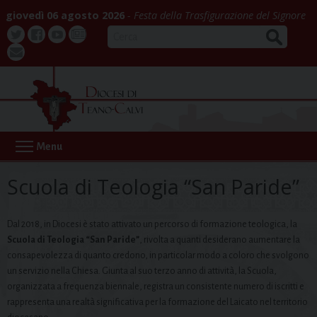
Skip
giovedì 06 agosto 2026
Festa della Trasfigurazione del Signore
to
CERCA
content
Twitter
Facebook
Youtube
La
webmail
Buona
Notizia
Menu
Scuola di Teologia “San Paride”
Dal 2018, in Diocesi è stato attivato un percorso di formazione teologica, la
Scuola di Teologia “San Paride”
, rivolta a quanti desiderano aumentare la
consapevolezza di quanto credono, in particolar modo a coloro che svolgono
un servizio nella Chiesa. Giunta al suo terzo anno di attività, la Scuola,
organizzata a frequenza biennale, registra un consistente numero di iscritti e
rappresenta una realtà significativa per la formazione del Laicato nel territorio