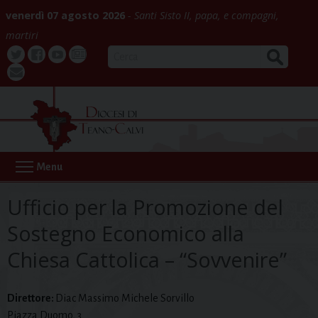
Skip
venerdì 07 agosto 2026
Santi Sisto II, papa, e compagni,
to
martiri
content
CERCA
Twitter
Facebook
Youtube
La
webmail
Buona
Notizia
Menu
Ufficio per la Promozione del
Sostegno Economico alla
Chiesa Cattolica – “Sovvenire”
Direttore:
Diac Massimo Michele Sorvillo
Piazza Duomo, 3