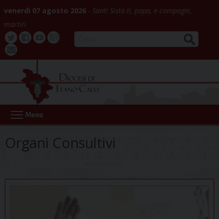
Skip
venerdì 07 agosto 2026
Santi Sisto II, papa, e compagni,
to
martiri
content
CERCA
Twitter
Facebook
Youtube
La
webmail
Buona
Notizia
Menu
Organi Consultivi