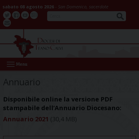
Skip
sabato 08 agosto 2026
San Domenico, sacerdote
to
CERCA
content
Twitter
Facebook
Youtube
La
webmail
Buona
Notizia
Menu
Annuario
Disponibile online la versione PDF
stampabile dell’Annuario Diocesano:
Annuario 2021
(30,4 MB)