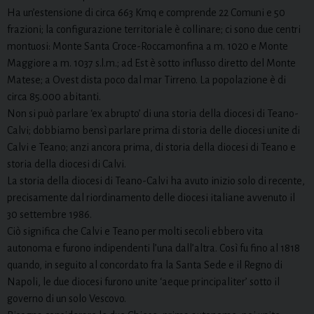
Ha un’estensione di circa 663 Kmq e comprende 22 Comuni e 50
frazioni; la configurazione territoriale è collinare; ci sono due centri
montuosi: Monte Santa Croce-Roccamonfina a m. 1020 e Monte
Maggiore a m. 1037 s.l.m.; ad Est è sotto influsso diretto del Monte
Matese; a Ovest dista poco dal mar Tirreno. La popolazione è di
circa 85.000 abitanti.
Non si può parlare ‘ex abrupto’ di una storia della diocesi di Teano-
Calvi; dobbiamo bensì parlare prima di storia delle diocesi unite di
Calvi e Teano; anzi ancora prima, di storia della diocesi di Teano e
storia della diocesi di Calvi.
La storia della diocesi di Teano-Calvi ha avuto inizio solo di recente,
precisamente dal riordinamento delle diocesi italiane avvenuto il
30 settembre 1986.
Ciò significa che Calvi e Teano per molti secoli ebbero vita
autonoma e furono indipendenti l’una dall’altra. Così fu fino al 1818
quando, in seguito al concordato fra la Santa Sede e il Regno di
Napoli, le due diocesi furono unite ‘aeque principaliter’ sotto il
governo di un solo Vescovo.