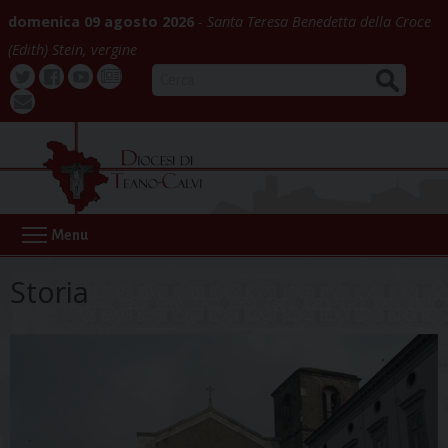
Skip
domenica 09 agosto 2026
Santa Teresa Benedetta della Croce
to
(Edith) Stein, vergine
content
CERCA
Twitter
Facebook
Youtube
La
webmail
Buona
Notizia
Menu
Storia