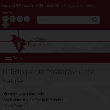
Skip
venerdì 07 agosto 2026
Santi Sisto II, papa, e compagni,
to
martiri
content
CERCA
Twitter
Facebook
Youtube
La
webmail
Buona
Notizia
Menu
Ufficio per la Pastorale della
Salute
Direttore:
Don Pietro Robbio
Vice Direttore:
diac. Pasquale D’Andreti
Piazza Duomo, 3