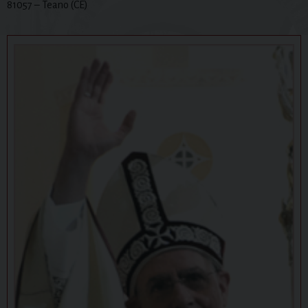
81057 – Teano (CE)