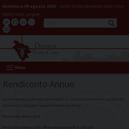
Skip
domenica 09 agosto 2026
Santa Teresa Benedetta della Croce
to
(Edith) Stein, vergine
content
CERCA
Twitter
Facebook
Youtube
La
webmail
Buona
Notizia
Menu
Rendiconto Annuo
In ottemperanza alle indicazioni della C.E.I. circa la trasparenza e la pubblicità
di bilancio, si allegano i seguenti Rendiconti Annui:
Rendiconto Annuo 2019
Rendiconto Annuo 2020
–
Nota integrativa al R. A. del 2020