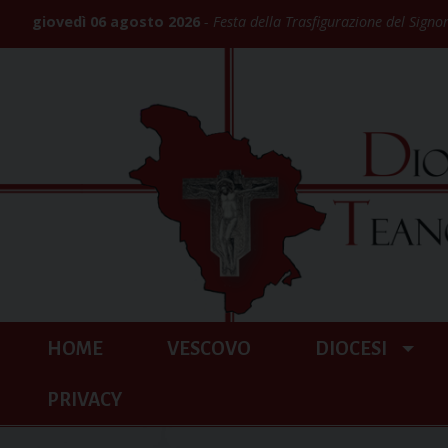
Skip
giovedì 06 agosto 2026
Festa della Trasfigurazione del Signo
to
content
HOME
VESCOVO
DIOCESI
PRIVACY