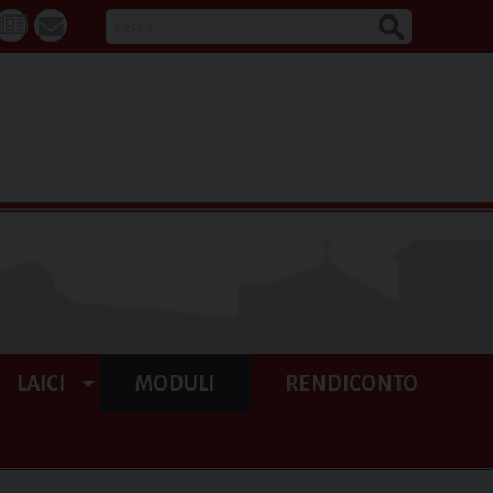
CERCA
k
tube
La
webmail
Buona
Notizia
LAICI
MODULI
RENDICONTO