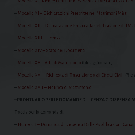
–
Modello X – Richiesta di Pubblicazioni da Farsi alla Casa Co
–
Modello XI – Dichiarazioni Prescritte nei Matrimoni Misti
–
Modello XII – Dichiarazione Previa alla Celebrazione del Ma
–
Modello XIII – Licenza
–
Modello XIV – Stato dei Documenti
–
Modello XV – Atto di Matrimonio
(
file aggiornato
)
–
Modello XVI – Richiesta di Trascrizione agli Effetti Civili
(
file
–
Modello XVII – Notifica di Matrimonio
– PRONTUARIO PER LE DOMANDE DI LICENZA O DISPENSA 
Traccia per la domanda di:
–
Numero 1 – Domanda di Dispensa Dalle Pubblicazioni Canon