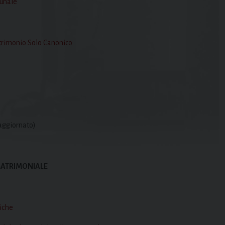
munale
trimonio Solo Canonico
 aggiornato
)
MATRIMONIALE
iche