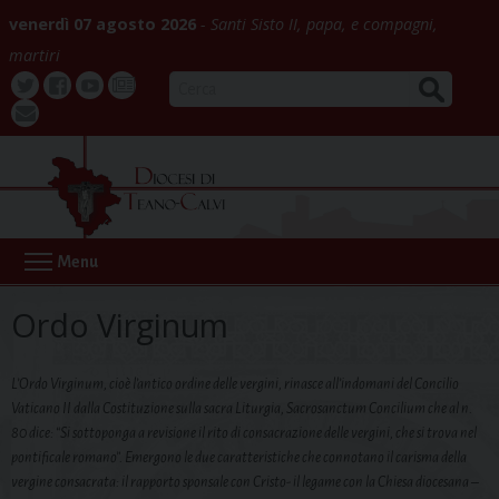
Skip
venerdì 07 agosto 2026
Santi Sisto II, papa, e compagni,
to
martiri
content
CERCA
Twitter
Facebook
Youtube
La
webmail
Buona
Notizia
Menu
Ordo Virginum
L’Ordo Virginum, cioè l’antico ordine delle vergini, rinasce all’indomani del Concilio
Vaticano II dalla Costituzione sulla sacra Liturgia, Sacrosanctum Concilium che al n.
80 dice: “Si sottoponga a revisione il rito di consacrazione delle vergini, che si trova nel
pontificale romano”. Emergono le due caratteristiche che connotano il carisma della
vergine consacrata: il rapporto sponsale con Cristo- il legame con la Chiesa diocesana –