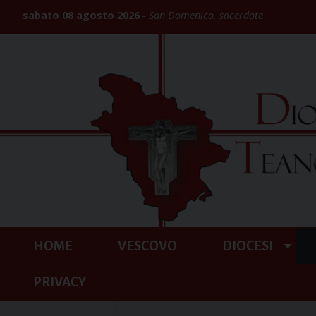
Skip
sabato 08 agosto 2026
San Domenico, sacerdote
to
content
HOME
VESCOVO
DIOCESI
PRIVACY