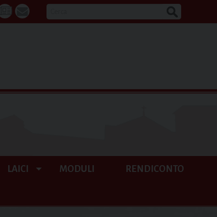
CERCA
k
tube
La
webmail
Buona
Notizia
LAICI
MODULI
RENDICONTO