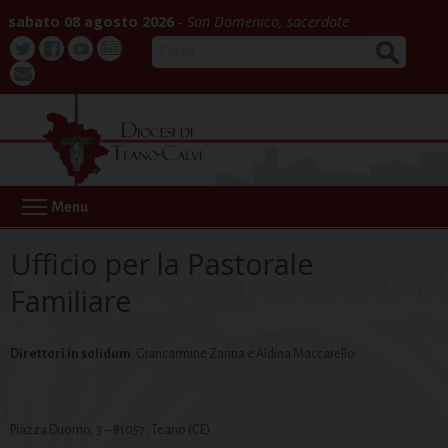
Skip
sabato 08 agosto 2026
San Domenico, sacerdote
to
CERCA
content
Twitter
Facebook
Youtube
La
webmail
Buona
Notizia
Menu
Ufficio per la Pastorale
Familiare
Direttori in solidum
: Giancarmine Zanna e Aldina Maccarello
Piazza Duomo, 3 – 81057, Teano (CE)