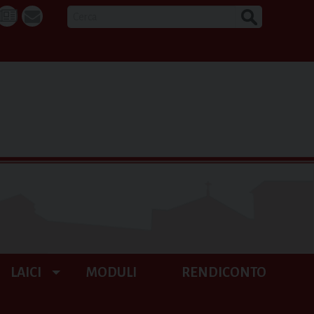
CERCA
k
tube
La
webmail
Buona
Notizia
LAICI
MODULI
RENDICONTO