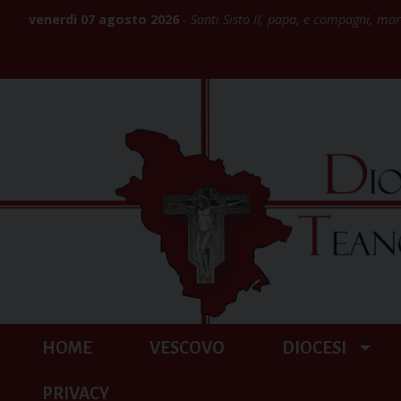
Skip
venerdì 07 agosto 2026
Santi Sisto II, papa, e compagni, mar
to
content
HOME
VESCOVO
DIOCESI
PRIVACY