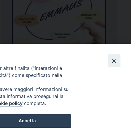
altre finalità ("interazioni e
cità") come specificato nella
Piazza Duomo
81057 TEANO (CE)
 avere maggiori informazioni sui
sta informativa proseguirai la
Tel. 0823875428
kie policy
completa.
Accetta