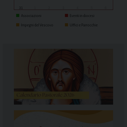
31
1
2
3
4
5
6
Associazioni
Eventi in diocesi
Impegni del Vescovo
Uffici e Parrocchie