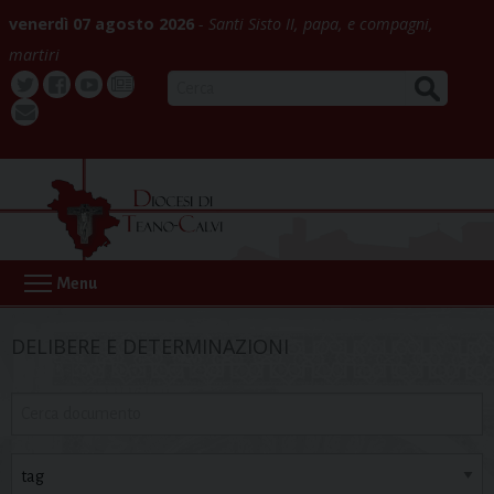
Skip
venerdì 07 agosto 2026
Santi Sisto II, papa, e compagni,
to
martiri
content
CERCA
Twitter
Facebook
Youtube
La
webmail
Buona
Notizia
Menu
DELIBERE E DETERMINAZIONI