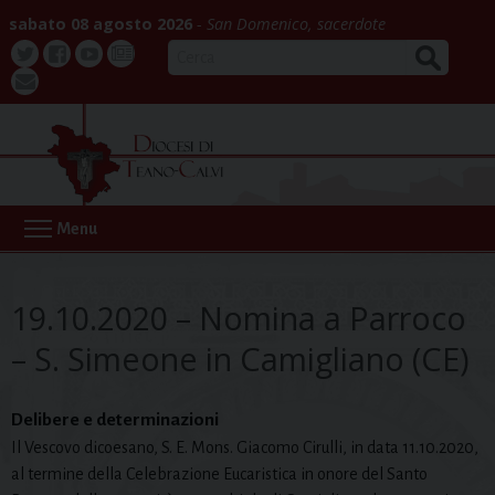
Skip
sabato 08 agosto 2026
San Domenico, sacerdote
to
CERCA
content
Twitter
Facebook
Youtube
La
webmail
Buona
Notizia
Menu
19.10.2020 – Nomina a Parroco
– S. Simeone in Camigliano (CE)
Delibere e determinazioni
Il Vescovo dicoesano, S. E. Mons. Giacomo Cirulli, in data 11.10.2020,
al termine della Celebrazione Eucaristica in onore del Santo