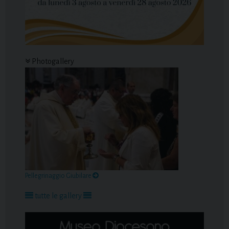
Photogallery
Pellegrinaggio Giubilare
tutte le gallery