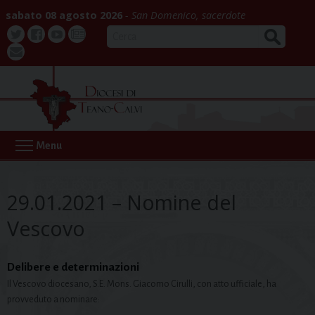
Skip
sabato 08 agosto 2026
San Domenico, sacerdote
to
CERCA
content
Twitter
Facebook
Youtube
La
webmail
Buona
Notizia
Menu
29.01.2021 – Nomine del
Vescovo
Delibere e determinazioni
Il Vescovo diocesano, S.E. Mons. Giacomo Cirulli, con atto ufficiale, ha
provveduto a nominare: