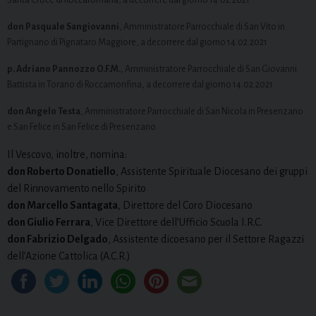
don Pasquale Sangiovanni
, Amministratore Parrocchiale di San Vito in
Partignano di Pignataro Maggiore, a decorrere dal giorno 14.02.2021
p. Adriano Pannozzo O.F.M.
, Amministratore Parrocchiale di San Giovanni
Battista in Torano di Roccamonfina, a decorrere dal giorno 14.02.2021
don Angelo Testa
, Amministratore Parrocchiale di San Nicola in Presenzano
e San Felice in San Felice di Presenzano
Il Vescovo, inoltre, nomina:
don Roberto Donatiello
, Assistente Spirituale Diocesano dei gruppi
del Rinnovamento nello Spirito
don Marcello Santagata
, Direttore del Coro Diocesano
don Giulio Ferrara
, Vice Direttore dell’Ufficio Scuola I.R.C.
don Fabrizio Delgado
, Assistente dicoesano per il Settore Ragazzi
dell’Azione Cattolica (A.C.R.)