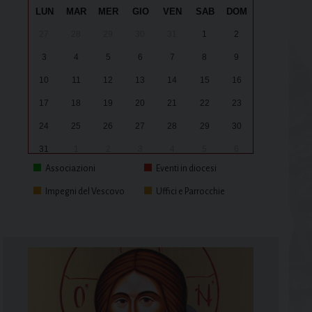
LUN
MAR
MER
GIO
VEN
SAB
DOM
27
28
29
30
31
1
2
3
4
5
6
7
8
9
10
11
12
13
14
15
16
17
18
19
20
21
22
23
24
25
26
27
28
29
30
31
1
2
3
4
5
6
Associazioni
Eventi in diocesi
Impegni del Vescovo
Uffici e Parrocchie