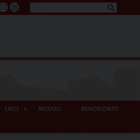
CERCA
k
tube
La
webmail
Buona
Notizia
LAICI
MODULI
RENDICONTO