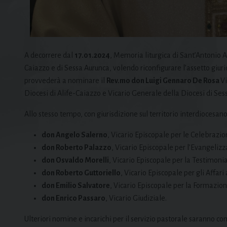
A decorrere dal
17.01.2024
, Memoria liturgica di Sant’Antonio 
Caiazzo e di Sessa Aurunca, volendo riconfigurare l’assetto giuri
provvederà a nominare il
Rev.mo don Luigi Gennaro De Rosa
Vi
Diocesi di Alife-Caiazzo e Vicario Generale della Diocesi di Ses
Allo stesso tempo, con giurisdizione sul territorio interdiocesan
don Angelo Salerno
, Vicario Episcopale per le Celebrazio
don Roberto Palazzo
, Vicario Episcopale per l’Evangelizz
don Osvaldo Morelli
, Vicario Episcopale per la Testimonia
don Roberto Guttoriello
, Vicario Episcopale per gli Affari
don Emilio Salvatore
, Vicario Episcopale per la Formazion
don Enrico Passaro
, Vicario Giudiziale.
Ulteriori nomine e incarichi per il servizio pastorale saranno 