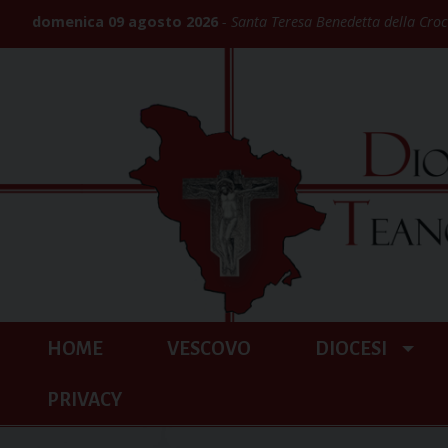
Skip
domenica 09 agosto 2026
Santa Teresa Benedetta della Croce
to
content
HOME
VESCOVO
DIOCESI
PRIVACY