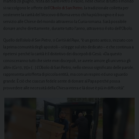
martedì 29 giugno, festa dei Santi Pietro e Paolo, nelle chiese di tutto il mondo
si raccolgono le offerte dell’
Obolo di San Pietro
, la tradizionale colletta per
sostenere la carità del Vescovo di Roma verso chi ha più bisogno e il suo
servizio alle Chiese del mondo attraverso la Curia romana. Sarà possibile
donare anche direttamente, durante tutto l’anno, attraverso il sito dell’Obolo.
Quello dell’
obolo di San Pietro
, o
Carità del Papa
, “è un gesto antico, iniziato con
la prima comunità degli apostoli – si legge sul sito dedicato – e che continua a
ripetersi perché la carità è il distintivo dei discepoli di Gesù: «Da questo
conosceranno tutti che siete miei discepoli, se avrete amore gli uni verso gli
altri» (
Gv
13, 35)» (…) L’Obolo di San Pietro, nello stesso significato delle parole,
rappresenta un’offerta di piccola entità, ma con un respiro ed uno sguardo
grande. È ciò che ciascun fedele sente di donare al Papa perché possa
provvedere alle necessità della Chiesa intera e là dove è più in difficoltà”.