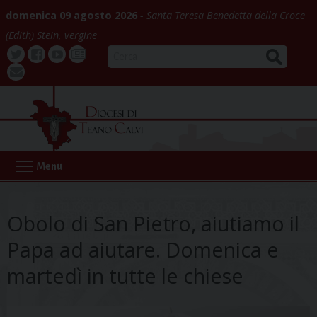
Skip
domenica 09 agosto 2026
Santa Teresa Benedetta della Croce
to
(Edith) Stein, vergine
content
CERCA
Twitter
Facebook
Youtube
La
webmail
Buona
Notizia
Menu
Obolo di San Pietro, aiutiamo il
Papa ad aiutare. Domenica e
martedì in tutte le chiese