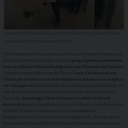
Il cardinale Paolo Lojudice aiuta a scaricare il materiale (farmaci) donato dal Papa ai
poveri di Napoli durante la pandemia di Covid19
“Non si tratta solo di denaro che arriva a Roma e che il Vaticano distribuisce in
diverse parti del mondo per opere di carità”,
spiega il gesuita Juan Antonio
Guerrero Alves, Prefetto della Segreteria per l’Economia del Vaticano
.
“Questa è una parte dello scopo dell’Obolo.
Ci sono cioè donazioni per
l’Obolo che arrivano e sono immediatamente distribuite nei luoghi in
cui c’è bisogno
. Per fare un esempio di ciò che so per conoscenza diretta: nel
2021, da quando è sotto la supervisione e il controllo della Segreteria per
l’Economia,
fino ad oggi l’Obolo ha ricevuto 21 milioni di euro in
donazioni
(qualcosa potrebbe ancora esserci dell’anno scorso che è arrivato
in ritardo). Di questi, 8 milioni di euro sono stati distribuiti per
l’evangelizzazione o per progetti sociali a sostegno delle Chiese bisognose,
principalmente in Paesi dell’Africa, dell’Asia e dell’America Latina. Lo sviluppo