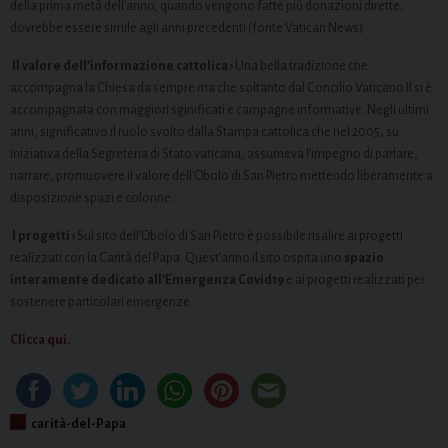
della prima metà dell’anno, quando vengono fatte più donazioni dirette,
dovrebbe essere simile agli anni precedenti (fonte Vatican News).
Il valore dell’informazione cattolica ›
Una bella tradizione che
accompagna la Chiesa da sempre ma che soltanto dal Concilio Vaticano II si è
accompagnata con maggiori sginificati e campagne informative. Negli ultimi
anni, significativo il ruolo svolto dalla Stampa cattolica che nel 2005, su
iniziativa della Segreteria di Stato vaticana, assumeva l’impegno di parlare,
narrare, promuovere il valore dell’Obolo di San Pietro mettendo liberamente a
disposizione spazi e colonne…
I progetti ›
Sul sito dell’Obolo di San Pietro è possibile risalire ai progetti
realizzati con la Carità del Papa. Quest’anno il sito ospita uno
spazio
interamente dedicato all’Emergenza Covid19
e ai progetti realizzati per
sostenere particolari emergenze.
Clicca qui.
carità-del-Papa