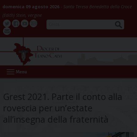
Skip
domenica 09 agosto 2026
Santa Teresa Benedetta della Croce
to
(Edith) Stein, vergine
content
CERCA
Twitter
Facebook
Youtube
La
webmail
Buona
Notizia
Menu
Grest 2021. Parte il conto alla
rovescia per un’estate
all’insegna della fraternità