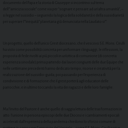
documento del Papa e la storia di Giuseppe si incontrino sul tema
dell’”amicizia sociale” come via per “sognare e pensare ad un’altra umanità”, –
si legge nel sussidio – seguendo la logica della solidarietà e della sussidiarietà
per superare l’”inequità” planetaria già denunciata nella Laudato si’”.
Un progetto, quello dell’unico Grest diocesano, che il vescovo S.E. Mons. Cirulli
ha visto come possibilità concreta per uniformare i linguaggi, le riflessioni, la
proposta di fede rivolti ai più piccoli in un’ottica di comunione (di concreta
esperienza sinodale) prima partendo dai lavori congiunti delle due Equipe che
nelle settimane precedenti hanno dedicato tempo, risorse e creatività per la
realizzazione del sussidio-guida; poi passando per l’esperienza di
condivisione e di formazione che il grest porterà agli educatori delle
parrocchie; e in ultimo toccando la vita dei ragazzi e delle loro famiglie.
Ma l’invito del Pastore è anche quello di saggia lettura delle trasformazioni in
atto: l’unione in persona episcopi delle due Diocesi e i cambiamenti epocali
accelerati dall’esperienza della pandemia chiedono lo sforzo comune di
mettere in campo per l’annuncio del Vangelo – come S.E. Mons. Cirulli scrive