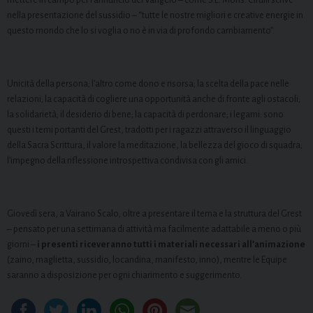
nella presentazione del sussidio – “tutte le nostre migliori e creative energie in
questo mondo che lo si voglia o no è in via di profondo cambiamento”.
Unicità della persona; l’altro come dono e risorsa; la scelta della pace nelle
relazioni; la capacità di cogliere una opportunità anche di fronte agli ostacoli;
la solidarietà; il desiderio di bene; la capacità di perdonare; i legami: sono
questi i temi portanti del Grest, tradotti per i ragazzi attraverso il linguaggio
della Sacra Scrittura, il valore la meditazione, la bellezza del gioco di squadra;
l’impegno della riflessione introspettiva condivisa con gli amici.
Giovedì sera, a Vairano Scalo, oltre a presentare il tema e la struttura del Grest
– pensato per una settimana di attività ma facilmente adattabile a meno o più
giorni –
i presenti riceveranno tutti i materiali necessari all’animazione
(zaino, maglietta, sussidio, locandina, manifesto, inno), mentre le Equipe
saranno a disposizione per ogni chiarimento e suggerimento.