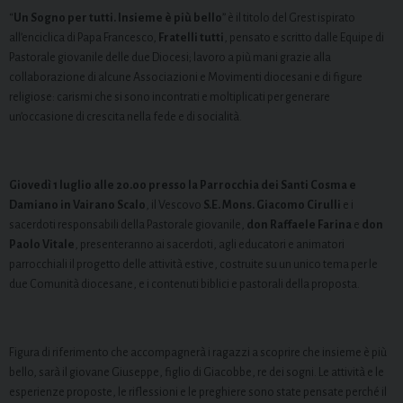
“
Un Sogno per tutti. Insieme è più bello
” è il titolo del Grest ispirato
all’enciclica di Papa Francesco,
Fratelli tutti
, pensato e scritto dalle Equipe di
Pastorale giovanile delle due Diocesi; lavoro a più mani grazie alla
collaborazione di alcune Associazioni e Movimenti diocesani e di figure
religiose: carismi che si sono incontrati e moltiplicati per generare
un’occasione di crescita nella fede e di socialità.
Giovedì 1 luglio alle 20.00 presso la Parrocchia dei Santi Cosma e
Damiano in Vairano Scalo
, il Vescovo
S.E. Mons. Giacomo Cirulli
e i
sacerdoti responsabili della Pastorale giovanile,
don Raffaele Farina
e
don
Paolo Vitale
, presenteranno ai sacerdoti, agli educatori e animatori
parrocchiali il progetto delle attività estive, costruite su un unico tema per le
due Comunità diocesane, e i contenuti biblici e pastorali della proposta.
Figura di riferimento che accompagnerà i ragazzi a scoprire che insieme è più
bello, sarà il giovane Giuseppe, figlio di Giacobbe, re dei sogni. Le attività e le
esperienze proposte, le riflessioni e le preghiere sono state pensate perché il