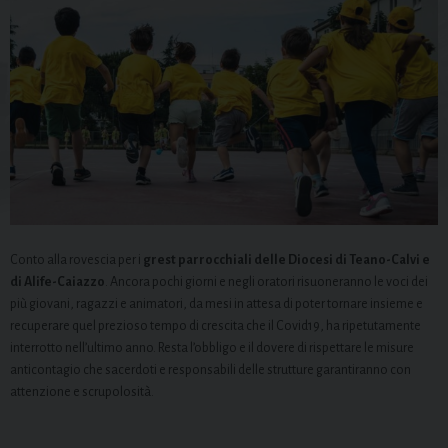
Conto alla rovescia per i
grest parrocchiali delle Diocesi di Teano-Calvi e
di Alife-Caiazzo
. Ancora pochi giorni e negli oratori risuoneranno le voci dei
più giovani, ragazzi e animatori, da mesi in attesa di poter tornare insieme e
recuperare quel prezioso tempo di crescita che il Covid19, ha ripetutamente
interrotto nell’ultimo anno. Resta l’obbligo e il dovere di rispettare le misure
anticontagio che sacerdoti e responsabili delle strutture garantiranno con
attenzione e scrupolosità.