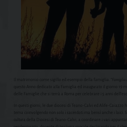
Il matrimonio come sigillo ed esempio della famiglia. “
Famiglia 
questo Anno dedicato alla Famiglia ed inaugurato il giorno 19 m
delle Famiglie che si terrà a Roma per celebrare i 5 anni dell’e
In questi giorni, le due diocesi di Teano-Calvi ed Alife-Caiazz
tema coinvolgendo non solo i sacerdoti ma bensì anche i laici. 
cultura della Diocesi di Teano-Calvi, a coordinare i vari appunta
rendentorista, docente di teologia morale declinando per il clero 