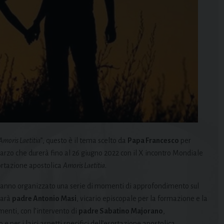
Amoris Laetitia
”, questo è il tema scelto da
Papa Francesco
per
arzo che durerà fino al 26 giugno 2022 con il X incontro Mondiale
sortazione apostolica
Amoris Laetitia
.
o hanno organizzato una serie di momenti di approfondimento sul
Sarà
padre Antonio Masi
, vicario episcopale per la formazione e la
menti, con l’intervento di
padre Sabatino Majorano
,
e per i laici aspetti specifici dell’esortazione apostolica.