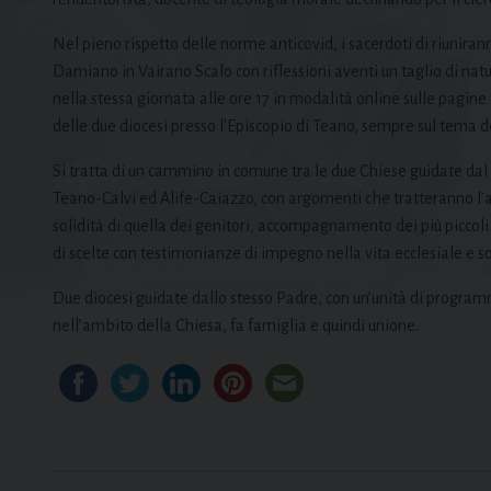
Nel pieno rispetto delle norme anticovid, i sacerdoti di riunira
Damiano in Vairano Scalo con riflessioni aventi un taglio di natur
nella stessa giornata alle ore 17 in modalità online sulle pagin
delle due diocesi presso l’Episcopio di Teano, sempre sul tema d
Si tratta di un cammino in comune tra le due Chiese guidate dal
Teano-Calvi ed Alife-Caiazzo, con argomenti che tratteranno l’
solidità di quella dei genitori, accompagnamento dei più piccoli
di scelte con testimonianze di impegno nella vita ecclesiale e so
Due diocesi guidate dallo stesso Padre, con un’unità di progra
nell’ambito della Chiesa, fa famiglia e quindi unione.