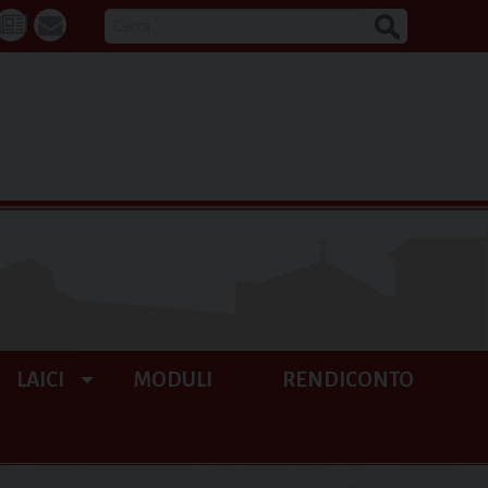
CERCA
k
tube
La
webmail
Buona
Notizia
LAICI
MODULI
RENDICONTO