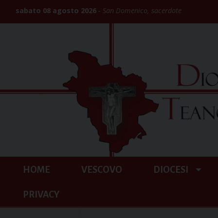
Skip
sabato 08 agosto 2026
San Domenico, sacerdote
to
content
HOME
VESCOVO
DIOCESI
PRIVACY