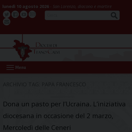
Skip
lunedì 10 agosto 2026
San Lorenzo, diacono e martire
to
CERCA
content
Twitter
Facebook
Youtube
La
webmail
Buona
Notizia
Menu
ARCHIVIO TAG:
PAPA FRANCESCO
Dona un pasto per l’Ucraina. L’iniziativa
diocesana in occasione del 2 marzo,
Mercoledì delle Ceneri