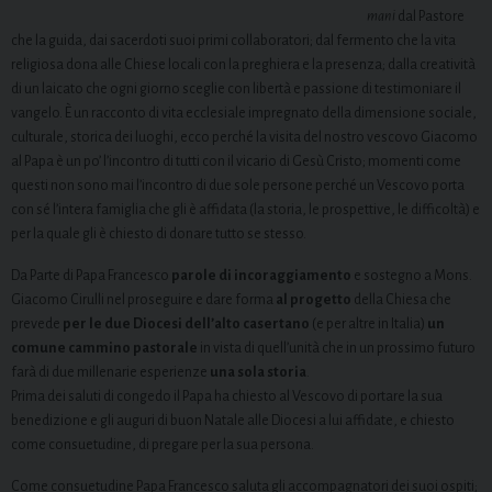
mani
dal Pastore
che la guida, dai sacerdoti suoi primi collaboratori; dal fermento che la vita
religiosa dona alle Chiese locali con la preghiera e la presenza; dalla creatività
di un laicato che ogni giorno sceglie con libertà e passione di testimoniare il
vangelo. È un racconto di vita ecclesiale impregnato della dimensione sociale,
culturale, storica dei luoghi, ecco perché la visita del nostro vescovo Giacomo
al Papa è un po’ l’incontro di tutti con il vicario di Gesù Cristo; momenti come
questi non sono mai l’incontro di due sole persone perché un Vescovo porta
con sé l’intera famiglia che gli è affidata (la storia, le prospettive, le difficoltà) e
per la quale gli è chiesto di donare tutto se stesso.
Da Parte di Papa Francesco
parole di incoraggiamento
e sostegno a Mons.
Giacomo Cirulli nel proseguire e dare forma
al progetto
della Chiesa che
prevede
per le due Diocesi dell’alto casertano
(e per altre in Italia)
un
comune cammino pastorale
in vista di quell’unità che in un prossimo futuro
farà di due millenarie esperienze
una sola storia
.
Prima dei saluti di congedo il Papa ha chiesto al Vescovo di portare la sua
benedizione e gli auguri di buon Natale alle Diocesi a lui affidate, e chiesto
come consuetudine, di pregare per la sua persona.
Come consuetudine Papa Francesco saluta gli accompagnatori dei suoi ospiti;