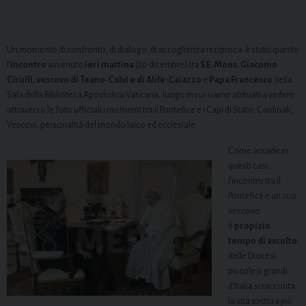
Un momento di confronto, di dialogo, di accoglienza reciproca: è stato questo
l’
incontro
avvenuto
ieri mattina
(20 dicembre) tra
S.E. Mons. Giacomo
Cirulli, vescovo di Teano-Calvi e di Alife-Caiazzo
e
Papa Francesco
nella
Sala della Biblioteca Apostolica Vaticana, luogo in cui siamo abituati a vedere
attraverso le foto ufficiali i momenti tra il Pontefice e i Capi di Stato, Cardinali,
Vescovi, personalità del mondo laico ed ecclesiale.
Come accade in
questi casi,
l’incontro tra il
Pontefice e un suo
vescovo
è
propizio
tempo di ascolto
:
delle Diocesi
piccole o grandi
d’Italia si racconta
la vita
scritta a più