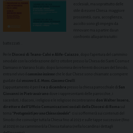
ecclesiali, ma soprattutto delle
stile di essere Chiesa: maggiore
prossimità, cura, accoglienza,
ascolto sono gli impegni da
rinnovare ma a partire da un
confronto alla pari tra tutti i
battezzati…
Per le
Diocesi di Teano-Calvi e Alife-Caiazzo
, dopo l’apertura del cammino
sinodale con la celebrazione del 17 ottobre presso la Chiesa dei Santi Cosma e
Damiano in Vairano Scalo; dopo la nomina dei referenti diocesani del Sinodo,
entra nel vivo il
cammino insieme
che le due Chiese sono chiamate a compiere
guidate dal
vescovo S. E. Mons. Giacomo Cirulli
.
L’appuntamento è per il
1 e 2 dicembre
presso la chiesa parrocchiale di
San
Giovanni in Pietravairano
dove i rappresentanti delle parrocchie, i
sacerdoti, i diaconi, i religiosi e le religiose incontreranno
don Walter Insero,
direttore dell’Ufficio Comunicazioni sociali della Diocesi di Roma
sul
tema
“Protagonisti per una Chiesa sinodale”
: ci si soffermerà sui contenuti del
Sinodo che coinvolge tutta la Chiesa fino al 2023 e sulle tappe successive (fino
al 2025) in cui camminerà la Chiesa italiana (nella locandina i dettagli
dell’incontro).