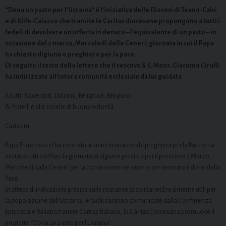
“Dona un pasto per l’Ucraina” è l’iniziativa delle Diocesi di Teano-Calvi
e di Alife-Caiazzo che tramite le Caritas diocesane propongono a tutti i
fedeli di devolvere un’offerta in denaro – l’equivalente di un pasto – in
occasione del 2 marzo, Mercoledì delle Ceneri, giornata in cui il Papa
ha chiesto digiuno e preghiere per la pace.
Di seguito il testo della lettere che il vescovo S. E. Mons. Giacomo Cirulli
ha indirizzato all’intera comunità ecclesiale da lui guidata
A tutti i Sacerdoti, Diaconi, Religiose, Religiosi.
Ai fratelli e alle sorelle di buona volontà.
Carissimi,
Papa Francesco ci ha esortato a unirci in una corale preghiera per la Pace e ha
invitato tutti a offrire la giornata di digiuno prevista per il prossimo 2 Marzo,
Mercoledì dalle Ceneri, per la conversione dei cuori e per invocare il dono della
Pace.
In attesa di indicazioni precise sulle iniziative di solidarietà realmente utili per
la popolazione dell’Ucraina, le quali saranno comunicate dalla Conferenza
Episcopale Italiana tramite Caritas Italiana, la Caritas Diocesana promuove il
progetto “Dona un pasto per l’Ucraina”.