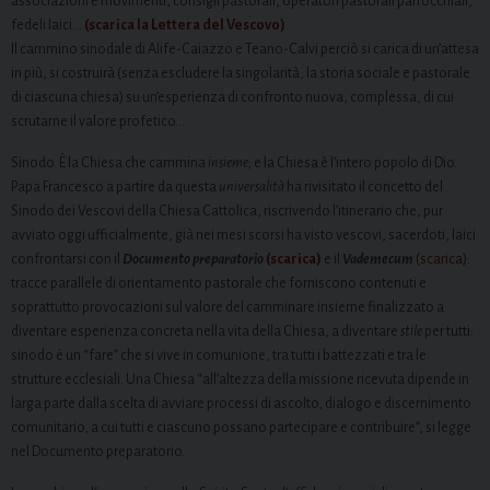
associazioni e movimenti, consigli pastorali, operatori pastorali parrocchiali,
fedeli laici…
(scarica la Lettera del Vescovo)
.
Il cammino sinodale di Alife-Caiazzo e Teano-Calvi perciò si carica di un’attesa
in più, si costruirà (senza escludere la singolarità, la storia sociale e pastorale
di ciascuna chiesa) su un’esperienza di confronto nuova, complessa, di cui
scrutarne il valore profetico…
Sinodo. È la Chiesa che cammina
insieme
; e la Chiesa è l’intero popolo di Dio.
Papa Francesco a partire da questa
universalità
ha rivisitato il concetto del
Sinodo dei Vescovi della Chiesa Cattolica, riscrivendo l’itinerario che, pur
avviato oggi ufficialmente, già nei mesi scorsi ha visto vescovi, sacerdoti, laici
confrontarsi con il
Documento preparatorio
(scarica)
e il
Vademecum
(scarica)
:
tracce parallele di orientamento pastorale che forniscono contenuti e
soprattutto provocazioni sul valore del camminare insieme finalizzato a
diventare esperienza concreta nella vita della Chiesa, a diventare
stile
per tutti:
sinodo è un “fare” che si vive in comunione, tra tutti i battezzati e tra le
strutture ecclesiali. Una Chiesa “all’altezza della missione ricevuta dipende in
larga parte dalla scelta di avviare processi di ascolto, dialogo e discernimento
comunitario, a cui tutti e ciascuno possano partecipare e contribuire”, si legge
nel Documento preparatorio.