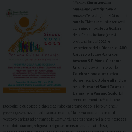
“Per una Chiesa sinodale:
comunione, partecipazione e
missione”
è lo slogan del Sinodo di
tutta la Chiesa in cui si inserisce il
cammino sinodale particolare
della Chiesa italiana (che si
protrarrà fino al 2025) e
l’esperienza delle
Diocesi di Alife-
Caiazzo e Teano-Calvi
con il
Vescovo S. E. Mons. Giacomo
Cirulli
che avrà inizio con la
Celebrazione eucaristica
di
domenica 17 ottobre alle 17.00
nella
chiesa dei Santi Cosma e
Damiano in Vairano Scalo
. È il
primo momento ufficiale che
raccoglie le due piccole chiese dell’alto casertano dopo la loro unione
in
persona episcopi
avvenuta lo scorso marzo; è la prima occasione in cui il
Vescovo parlerà ad entrambe le Comunità rappresentate nella loro interezza:
sacerdoti, diaconi, religiosi e religiose, ministri istituiti, catechisti,