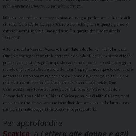
e chi vuole essere il primo tra voi sarà schiavo di tutti”.
Riflessione conclusa con una preghiera e un sogno per le comunità ecclesiali
di Teano-Calci e Alife-Caiazzo “Questo ci chiedi Signore in questo giorno: ci
chiedi di vivere il servizio l’uno per l’altro. È su questo che si costruisce la
fraternità”.
Al termine della Messa, il Vescovo ha affidato a due bambini delle lampade
(simbolo consegnato a tutte le parrocchie delle due Diocesi) e chiesto ai fedeli
presenti, a quanti impegnati in questo cammino sinodale, di costruire oggi un
mondo migliore da affidare a loro domani: “impegniamoci: questo cammino è
importantissimo soprattutto per loro che hanno davanti tutta la vita”. Ha poi
reso noti i nomi dei referenti diocesani per il cammino sinodale,
Don
Gianluca Zann
i e
Teresa Laurenza
per la Diocesi di Teano-Calvi;
don
Armando Visone
e
Maria Chiara Chirico
per quella di Alife-Caiazzo, e poi
comunicato che a breve saranno individuate le commissioni che lavoreranno
sui nuclei tematici suggeriti nel Documento preparatorio.
Per approfondire
Scarica
la
Lettera alle donne e agli