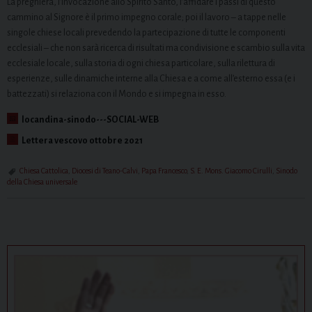
La preghiera, l’invocazione allo Spirito Santo, l’affidare i passi di questo
cammino al Signore è il primo impegno corale; poi il lavoro – a tappe nelle
singole chiese locali prevedendo la partecipazione di tutte le componenti
ecclesiali – che non sarà ricerca di risultati ma condivisione e scambio sulla vita
ecclesiale locale, sulla storia di ogni chiesa particolare, sulla rilettura di
esperienze, sulle dinamiche interne alla Chiesa e a come all’esterno essa (e i
battezzati) si relaziona con il Mondo e si impegna in esso.
locandina-sinodo---SOCIAL-WEB
Lettera vescovo ottobre 2021
Chiesa Cattolica
,
Diocesi di Teano-Calvi
,
Papa Francesco
,
S. E. Mons. Giacomo Cirulli
,
Sinodo
della Chiesa universale
P
o
s
t
N