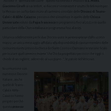
“Ascolto” e “apertura del cuore”: questo ha chiesto il Vescovo
S. E. Mons.
Giacomo Cirull
i ai sacerdoti, ai diaconi e seminaristi e a tutti i fedeli riuniti per
la Messa con cui ha dato inizio al cammino sinodale delle
Diocesi di Teano-
Calvi
e
di Alife-Caiazzo
; percorso che si inserisce in quello delle
Chiesa
Universale
voluto da
Papa Francesco
in programma fino al 2023 e in quello
particolare della Chiesa italiana in programma fino al 2025.
Un’unica celebrazione per le due Diocesi unite
in persona episcopi
dallo scorso
marzo; un unico messaggio affidato alla disponibilità di ciascun membro delle
comunità riunite presso la chiesa dei Santi Cosma e Damiano in Vairano Scalo
per iniziare quel
cammino insieme
“che Dio ha progettato per noi e che oggi ci
chiede di accogliere, aderendo al suo piano…”, le parole del Vescovo.
In comunione con
numerose Diocesi
italiane, anche
quelle di Teano-
Calvi e Alife-
Caiazzo hanno
pregato perché
questo
processo