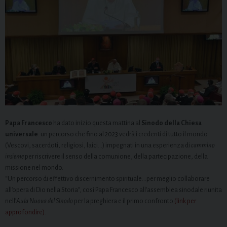
Papa Francesco
ha dato inizio questa mattina al
Sinodo della Chiesa
universale
: un percorso che fino al 2023 vedrà i credenti di tutto il mondo
(Vescovi, sacerdoti, religiosi, laici…) impegnati in una esperienza di
cammino
insieme
per riscrivere il senso della comunione, della partecipazione, della
missione nel mondo.
“Un percorso di effettivo discernimento spirituale…per meglio collaborare
all’opera di Dio nella Storia”, così Papa Francesco all’assemblea sinodale riunita
nell’
Aula Nuova del Sinodo
per la preghiera e il primo confronto
(link per
approfondire)
.