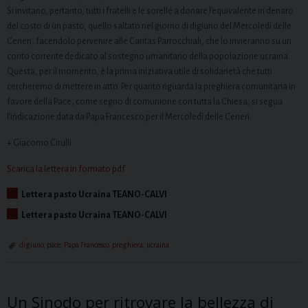
Si invitano, pertanto, tutti i fratelli e le sorelle a donare l’equivalente in denaro
del costo di un pasto, quello saltato nel giorno di digiuno del Mercoledì delle
Ceneri, facendolo pervenire alle Caritas Parrocchiali, che lo invieranno su un
conto corrente dedicato al sostegno umanitario della popolazione ucraina.
Questa, per il momento, è la prima iniziativa utile di solidarietà che tutti
cercheremo di mettere in atto. Per quanto riguarda la preghiera comunitaria in
favore della Pace, come segno di comunione con tutta la Chiesa, si segua
l’indicazione data da Papa Francesco per il Mercoledì delle Ceneri.
+ Giacomo Cirulli
Scarica la lettera in formato pdf
Lettera pasto Ucraina TEANO-CALVI
Lettera pasto Ucraina TEANO-CALVI
digiuno
,
pace
,
Papa Francesco
,
preghiera
,
ucraina
Un Sinodo per ritrovare la bellezza di