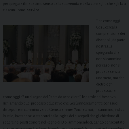
per spiegare il medesimo senso della sua venuta e della consegna che egli fa a
ciascun uomo:
servire!
“Ieri come oggi
Gesù cerca la
comprensione dei
discepoli, da parte
nostra (…)
spiegando che
non si cammina
per caso, non si
procede senza
una meta, ma che
dietro ogni
processo, ieri
come oggi c’è un disegno del Padre da accogliere”, le parole del Vescovo
richiamando quel processo educativo che Gesù innesca mentre con i suoi
discepoli è in cammino verso Gerusalemme: “Anche a noi, in cammino, indica
lo stile, invitandoci a staccarci dalla logica dei discepoli che gli chiedono di
sedere nei posti d’onore nel Regno di Dio, ammonendoci, dando per scontato
che
tra voi però non è così; ma chi vuole diventare grande tra voi sarà vostro servitore,