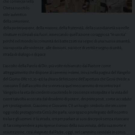
che comincia nella
Chiesa susciti lo
stile autentico
della
comunione
,
della
partecipazione
, della
missione
, della fraternità, della sussidiarietà sia nelle
strutture ecclesiali sia fuori, innescando quell’azione coraggiosa “in uscita”
perché nel mondo la comunità dei battezzati sia segno di una nuova umanità,
sia risposta alle violenze, alle divisioni, sia voce di verità e segno di unità,
strada di dialogo e di pace.
L’ascolto della Parola di Dio, più volte richiamato dal Pastore come
atteggiamento che dispone al
cammino insieme
, trova nella pagina del Vangelo
del Giorno (Mc 10,35-45) la chiara definizione dell’apertura che Gesù chiede a
ciascuno. È dall’ascolto che si innesca quel meccanismo di incontro tra il
Vangelo e la vita dei credenti scuotendo le coscienze intorpidite e la vista del
cuore talvolta accecata dal desiderio di potere, dei primi posti, come accaduto
per i protagonisti, Giacomo e Giovanni. C’è un luogo-simbolo che ieri come
oggi vede protagonista Gesù che parla, uno spazio privilegiato dell’incontro
tra lui e gli uomini: è la strada, ieri per parlare ai suoi discepoli senza stancarsi
di far comprendere a più riprese il senso della sua venuta, della sua morte e
resurrezione, così
disegnato
dal Padre; oggi, nel cammino sinodale in corso,