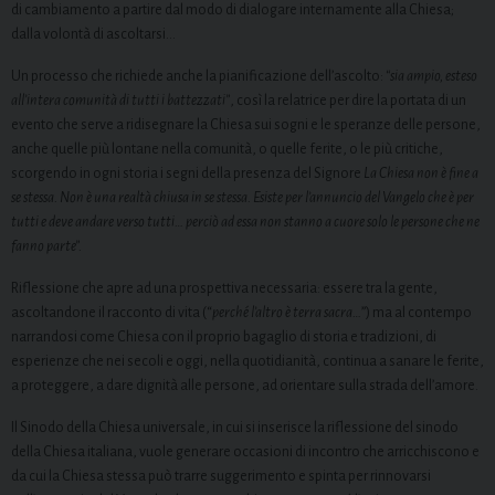
di cambiamento a partire dal modo di dialogare internamente alla Chiesa;
dalla volontà di ascoltarsi…
Un processo che richiede anche la pianificazione dell’ascolto:
“sia ampio, esteso
all’intera comunità di tutti i battezzati”
, così la relatrice per dire la portata di un
evento che serve a ridisegnare la Chiesa sui sogni e le speranze delle persone,
anche quelle più lontane nella comunità, o quelle ferite, o le più critiche,
scorgendo in ogni storia i segni della presenza del Signore
La Chiesa non è fine a
se stessa. Non è una realtà chiusa in se stessa. Esiste per l’annuncio del Vangelo che è per
tutti e deve andare verso tutti… perciò ad essa non stanno a cuore solo le persone che ne
fanno parte”.
Riflessione che apre ad una prospettiva necessaria: essere tra la gente,
ascoltandone il racconto di vita (“
perché l’altro è terra sacra…
”) ma al contempo
narrandosi come Chiesa con il proprio bagaglio di storia e tradizioni, di
esperienze che nei secoli e oggi, nella quotidianità, continua a sanare le ferite,
a proteggere, a dare dignità alle persone, ad orientare sulla strada dell’amore.
Il Sinodo della Chiesa universale, in cui si inserisce la riflessione del sinodo
della Chiesa italiana, vuole generare occasioni di incontro che arricchiscono e
da cui la Chiesa stessa può trarre suggerimento e spinta per rinnovarsi