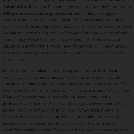
responsabilità, ma anche gioia ed entusiasmo…”, così il
vescovo
S.E. Mons.
Giacomo Cirulli
ha aperto l’incontro di giovedì sera sui temi del Sinodo, a cura
della
professoressa Giuseppina De Simone
, membro del Gruppo di
servizio nazionale del Cammino sinodale. “
Il mondo sta cambiando ma in esso
risuona ancora la parola del Signore: ecco faccio una cosa nuova, non ve ne accorgete? Il
suo rimprovero ci stimola ad aprire gli occhi, il cuore e la mente perché anche di fronte
ai più difficili cambiamenti Dio è sempre con noi, e dove c’è Lui c’è novità e la gioia di
essere fratelli e sorelle, c’è entusiasmo per riprendere con forza l’annuncio del Vangelo…
entusiasmo perché la grazia continua a scendere abbondante su tutta l’umanità e su
tutto l’universo
”.
In questa logica di cambiamento e di accoglienza, va letto lo sforzo da
compiere perché il cammino sinodale della Chiesa non sia vanificato da
stanchezza e sfiducia, ma sia occasione per
“ritrovare la bellezza di essere Chiesa
e la consapevolezza di ciò che si fa Chiesa in questo tempo particolare e nei luoghi in cui
il Signore ci ha posto, vivendo la gioia e la fatica dell’essere insieme”
, così la
professoressa De Simone.
“Ma come si realizza oggi quel camminare della Chiesa
per annunciare il Vangelo; e quali passi il Signore ci invita a compiere? Non è una
domanda astratta”
. La provocazione della relatrice è sulla concretezza di
un’esperienza:
“La domanda, infatti, non riguarda il confronto sulle idee. È
condividere e camminare insieme”
. Parole che attivano necessariamente processi