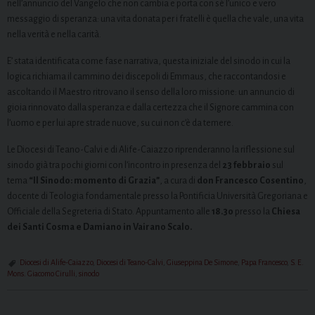
nell’annuncio del Vangelo che non cambia e porta con sé l’unico e vero
messaggio di speranza: una vita donata per i fratelli è quella che vale, una vita
nella verità e nella carità.
E’ stata identificata come fase narrativa, questa iniziale del sinodo in cui la
logica richiama il cammino dei discepoli di Emmaus, che raccontandosi e
ascoltando il Maestro ritrovano il senso della loro missione: un annuncio di
gioia rinnovato dalla speranza e dalla certezza che il Signore cammina con
l’uomo e per lui apre strade nuove, su cui non c’è da temere.
Le Diocesi di Teano-Calvi e di Alife-Caiazzo riprenderanno la riflessione sul
sinodo già tra pochi giorni con l’incontro in presenza del
23 febbraio
sul
tema
“Il Sinodo: momento di Grazia”
, a cura di
don Francesco Cosentino
,
docente di Teologia fondamentale presso la Pontificia Università Gregoriana e
Officiale della Segreteria di Stato. Appuntamento alle
18.30
presso la
Chiesa
dei Santi Cosma e Damiano in Vairano Scalo.
Diocesi di Alife-Caiazzo
,
Diocesi di Teano-Calvi
,
Giuseppina De Simone
,
Papa Francesco
,
S. E.
Mons. Giacomo Cirulli
,
sinodo