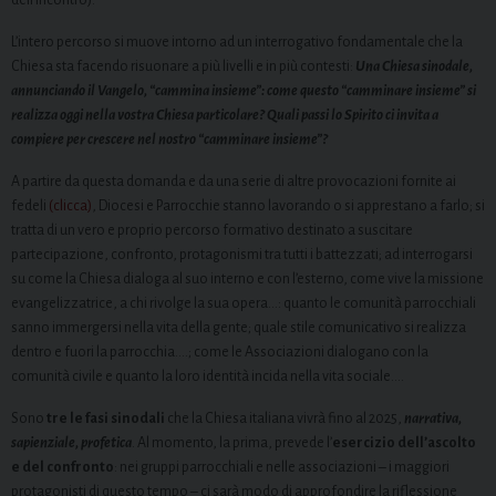
L’intero percorso si muove intorno ad un interrogativo fondamentale che la
Chiesa sta facendo risuonare a più livelli e in più contesti:
Una Chiesa sinodale,
annunciando il Vangelo, “cammina insieme”: come questo “camminare insieme” si
realizza oggi nella vostra Chiesa particolare? Quali passi lo Spirito ci invita a
compiere per crescere nel nostro “camminare insieme”?
A partire da questa domanda e da una serie di altre provocazioni fornite ai
fedeli
(clicca)
, Diocesi e Parrocchie stanno lavorando o si apprestano a farlo; si
tratta di un vero e proprio percorso formativo destinato a suscitare
partecipazione, confronto, protagonismi tra tutti i battezzati; ad interrogarsi
su come la Chiesa dialoga al suo interno e con l’esterno, come vive la missione
evangelizzatrice, a chi rivolge la sua opera…: quanto le comunità parrocchiali
sanno immergersi nella vita della gente; quale stile comunicativo si realizza
dentro e fuori la parrocchia….; come le Associazioni dialogano con la
comunità civile e quanto la loro identità incida nella vita sociale….
Sono
tre le fasi sinodali
che la Chiesa italiana vivrà fino al 2025,
narrativa,
sapienziale, profetica
. Al momento, la prima, prevede l’
esercizio dell’ascolto
e del confronto
: nei gruppi parrocchiali e nelle associazioni – i maggiori
protagonisti di questo tempo – ci sarà modo di approfondire la riflessione