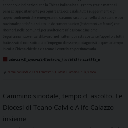
secondo le indicazioni che la Chiesa italiana ha suggerito grazie materiali
pensati appositamente per ogni realtà ecclesiale; tutti i suggerimenti e gli
approfondimenti che emergeranno saranno raccolti a livello diocesano e poi
nazionale perché sia stilato un documento unico (
instrumentum laboris
) che
ritornerà nelle comunità per un’ulteriore riflessione d’insieme.
Seguiranno nuove fasi di lavoro; nel frattempo resta costante l’appello a tutti i
battezzati di non sottrarsi all’impegno di essere protagonisti di questo tempo
in cui la Chiesa chiede a ciascuno il contributo per rinnovarla.
260514758_4902943783062574_350736383714746881_n
cammino sinodale
,
Papa Francesco
,
S. E. Mons. Giacomo Cirulli
,
sinodo
Cammino sinodale, tempo di ascolto. Le
Diocesi di Teano-Calvi e Alife-Caiazzo
insieme