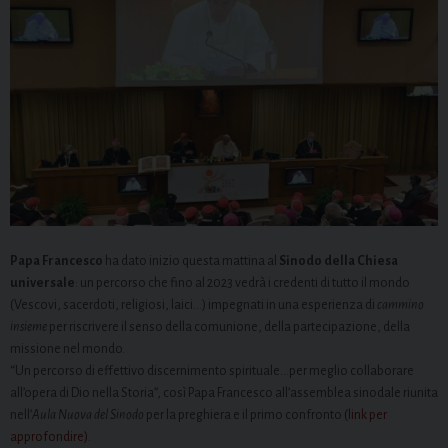
Papa Francesco
ha dato inizio questa mattina al
Sinodo della Chiesa
universale
: un percorso che fino al 2023 vedrà i credenti di tutto il mondo
(Vescovi, sacerdoti, religiosi, laici…) impegnati in una esperienza di
cammino
insieme
per riscrivere il senso della comunione, della partecipazione, della
missione nel mondo.
“Un percorso di effettivo discernimento spirituale…per meglio collaborare
all’opera di Dio nella Storia”, così Papa Francesco all’assemblea sinodale riunita
nell’
Aula Nuova del Sinodo
per la preghiera e il primo confronto
(link per
approfondire)
.