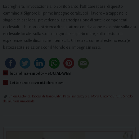
La preghiera, l’invocazione allo Spirito Santo, l’affidare i passi di questo
cammino al Signore è il primo impegno corale; poi il lavoro – a tappe nelle
singole chiese locali prevedendo la partecipazione di tutte le componenti
ecclesiali – che non sarà ricerca di risultati ma condivisione e scambio sulla vita
ecclesiale locale, sulla storia di ogni chiesa particolare, sulla rilettura di
esperienze, sulle dinamiche interne alla Chiesa e a come all’esterno essa (e i
battezzati) si relaziona con il Mondo e si impegna in esso.
locandina-sinodo---SOCIAL-WEB
Lettera vescovo ottobre 2021
Chiesa Cattolica
,
Diocesi di Teano-Calvi
,
Papa Francesco
,
S. E. Mons. Giacomo Cirulli
,
Sinodo
della Chiesa universale