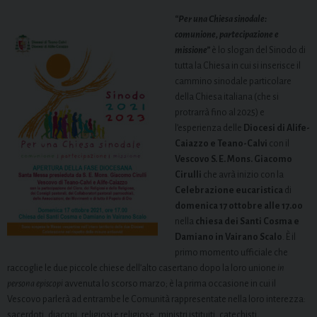
“Per una Chiesa sinodale:
comunione, partecipazione e
missione”
è lo slogan del Sinodo di
tutta la Chiesa in cui si inserisce il
cammino sinodale particolare
della Chiesa italiana (che si
protrarrà fino al 2025) e
l’esperienza delle
Diocesi di Alife-
Caiazzo e Teano-Calvi
con il
Vescovo S. E. Mons. Giacomo
Cirulli
che avrà inizio con la
Celebrazione eucaristica
di
domenica 17 ottobre alle 17.00
nella
chiesa dei Santi Cosma e
Damiano in Vairano Scalo
. È il
primo momento ufficiale che
raccoglie le due piccole chiese dell’alto casertano dopo la loro unione
in
persona episcopi
avvenuta lo scorso marzo; è la prima occasione in cui il
Vescovo parlerà ad entrambe le Comunità rappresentate nella loro interezza:
sacerdoti, diaconi, religiosi e religiose, ministri istituiti, catechisti,