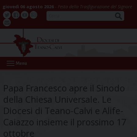
Skip
giovedì 06 agosto 2026
Festa della Trasfigurazione del Signore
to
CERCA
content
Twitter
Facebook
Youtube
La
webmail
Buona
Notizia
Menu
Papa Francesco apre il Sinodo
della Chiesa Universale. Le
Diocesi di Teano-Calvi e Alife-
Caiazzo insieme il prossimo 17
ottobre