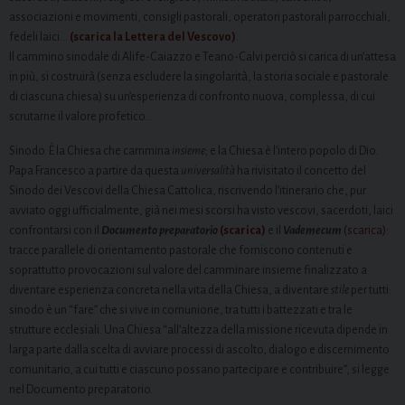
associazioni e movimenti, consigli pastorali, operatori pastorali parrocchiali,
fedeli laici…
(scarica la Lettera del Vescovo)
.
Il cammino sinodale di Alife-Caiazzo e Teano-Calvi perciò si carica di un’attesa
in più, si costruirà (senza escludere la singolarità, la storia sociale e pastorale
di ciascuna chiesa) su un’esperienza di confronto nuova, complessa, di cui
scrutarne il valore profetico…
Sinodo. È la Chiesa che cammina
insieme
; e la Chiesa è l’intero popolo di Dio.
Papa Francesco a partire da questa
universalità
ha rivisitato il concetto del
Sinodo dei Vescovi della Chiesa Cattolica, riscrivendo l’itinerario che, pur
avviato oggi ufficialmente, già nei mesi scorsi ha visto vescovi, sacerdoti, laici
confrontarsi con il
Documento preparatorio
(scarica)
e il
Vademecum
(scarica)
:
tracce parallele di orientamento pastorale che forniscono contenuti e
soprattutto provocazioni sul valore del camminare insieme finalizzato a
diventare esperienza concreta nella vita della Chiesa, a diventare
stile
per tutti:
sinodo è un “fare” che si vive in comunione, tra tutti i battezzati e tra le
strutture ecclesiali. Una Chiesa “all’altezza della missione ricevuta dipende in
larga parte dalla scelta di avviare processi di ascolto, dialogo e discernimento
comunitario, a cui tutti e ciascuno possano partecipare e contribuire”, si legge
nel Documento preparatorio.