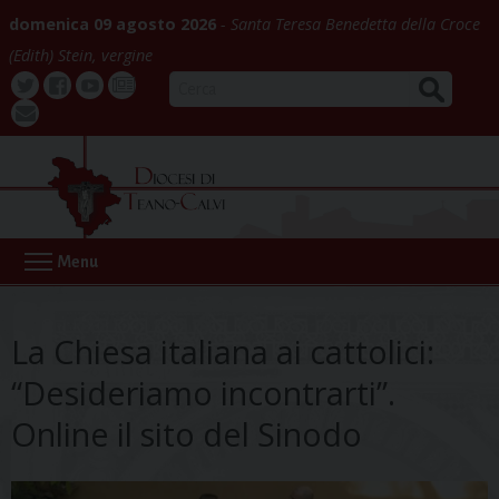
Skip
domenica 09 agosto 2026
Santa Teresa Benedetta della Croce
to
(Edith) Stein, vergine
content
CERCA
Twitter
Facebook
Youtube
La
webmail
Buona
Notizia
Menu
La Chiesa italiana ai cattolici:
“Desideriamo incontrarti”.
Online il sito del Sinodo