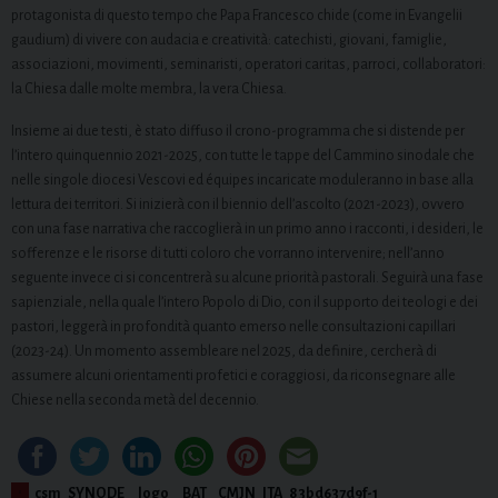
protagonista di questo tempo che Papa Francesco chide (come in Evangelii
gaudium) di vivere con audacia e creatività: catechisti, giovani, famiglie,
associazioni, movimenti, seminaristi, operatori caritas, parroci, collaboratori:
la Chiesa dalle molte membra, la vera Chiesa.
Insieme ai due testi, è stato diffuso il crono-programma che si distende per
l’intero quinquennio 2021-2025, con tutte le tappe del Cammino sinodale che
nelle singole diocesi Vescovi ed équipes incaricate moduleranno in base alla
lettura dei territori. Si inizierà con il biennio dell’ascolto (2021-2023), ovvero
con una fase narrativa che raccoglierà in un primo anno i racconti, i desideri, le
sofferenze e le risorse di tutti coloro che vorranno intervenire; nell’anno
seguente invece ci si concentrerà su alcune priorità pastorali. Seguirà una fase
sapienziale, nella quale l’intero Popolo di Dio, con il supporto dei teologi e dei
pastori, leggerà in profondità quanto emerso nelle consultazioni capillari
(2023-24). Un momento assembleare nel 2025, da definire, cercherà di
assumere alcuni orientamenti profetici e coraggiosi, da riconsegnare alle
Chiese nella seconda metà del decennio.
csm_SYNODE__logo__BAT__CMJN_ITA_83bd637d9f-1