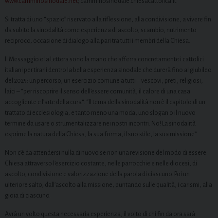
www.camminosinodale.net
; camminosinodale.chiesacattolica.it.
Si tratta di uno “spazio” riservato alla riflessione, alla condivisione, a vivere fin
da subito la sinodalità come esperienza di ascolto, scambio, nutrimento
reciproco, occasione di dialogo alla pari tra tutti i membri della Chiesa.
Il Messaggio e la Lettera sono la mano che afferra concretamente i cattolici
italiani per tirarli dentro la bella esperienza sinodale che durerà fino al giubileo
del 2025: un percorso, un esercizio comune a tutti – vescovi, preti, religiosi,
laici – “per riscoprire il senso dell’essere comunità, il calore di una casa
accogliente e l’arte della cura“. “Il tema della sinodalità non è il capitolo di un
trattato di ecclesiologia, e tanto meno una moda, uno slogan o il nuovo
termine da usare o strumentalizzare nei nostri incontri. No! La sinodalità
esprime la natura della Chiesa, la sua forma, il suo stile, la sua missione”.
Non c’è da attendersi nulla di nuovo se non una revisione del modo di essere
Chiesa attraverso l’esercizio costante, nelle parrocchie e nelle diocesi, di
ascolto, condivisione e valorizzazione della parola di ciascuno. Poi un
ulteriore salto, dall’ascolto alla missione, puntando sulle qualità, i carismi, alla
gioia di ciascuno.
Avrà un volto questa necessaria esperienza, il volto di chi fin da ora sarà