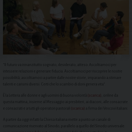
“Il futuro va innanzitutto sognato, desiderato, atteso. Ascoltiamoci per
intessere relazioni e generare fiducia. Ascoltiamoci per riscoprire le nostre
possibilità; ascoltiamoci a partire dalle nostre storie, imparando a stimare
talenti e carismi diversi. Certi che lo scambio di doni genera vita”.
È la Lettera alle donne e agli uomini di buona volontà
(scarica)
, online da
questa mattina, insieme al Messaggio ai presbiteri, ai diaconi, alle consacrate
e consacrati e a tutti gli operatori pastorali
(scarica)
a firma dei Vescovi italiani.
A partire da oggi infatti la Chiesa italiana mette a punto un canale di
comunicazione riservato al Sinodo, parallelo a quello del Sinodo universale: