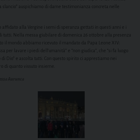
ona slancio” auspichiamo di darne testimonianza concreta nelle
ffidato alla Vergine i semi di speranza gettati in questi anni e i
di tutti. Nella messa giubilare di domenica 26 ottobre alla presenza
tutto il mondo abbiamo ricevuto il mandato da Papa Leone XIV:
 per lavare i piedi dell’umanità” e “non giudica”, che “si fa luogo
o di Dio” e ascolta tutti. Con questo spirito ci apprestiamo nei
ro di quanto vissuto insieme.
 Sessa Aurunca