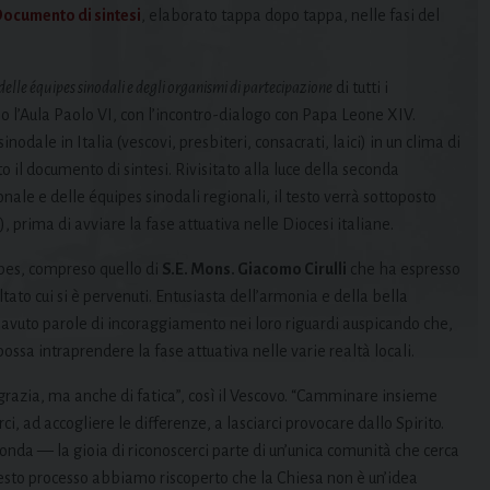
ocumento di sintesi
, elaborato tappa dopo tappa, nelle fasi del
delle équipes sinodali e degli organismi di partecipazione
di tutti i
o l’Aula Paolo VI, con l’incontro-dialogo con Papa Leone XIV.
odale in Italia (vescovi, presbiteri, consacrati, laici) in un clima di
l documento di sintesi. Rivisitato alla luce della seconda
ale e delle équipes sinodali regionali, il testo verrà sottoposto
prima di avviare la fase attuativa nelle Diocesi italiane.
ipes, compreso quello di
S.E. Mons. Giacomo Cirulli
che ha espresso
tato cui si è pervenuti. Entusiasta dell’armonia e della bella
a avuto parole di incoraggiamento nei loro riguardi auspicando che,
ssa intraprendere la fase attuativa nelle varie realtà locali.
razia, ma anche di fatica”, così il Vescovo. “Camminare insieme
 ad accogliere le differenze, a lasciarci provocare dallo Spirito.
ofonda — la gioia di riconoscerci parte di un’unica comunità che cerca
questo processo abbiamo riscoperto che la Chiesa non è un’idea