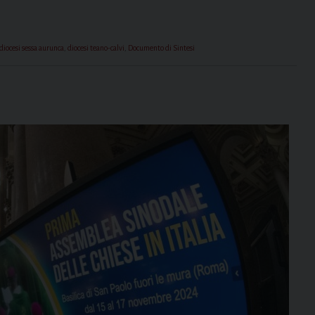
diocesi sessa aurunca
,
diocesi teano-calvi
,
Documento di Sintesi