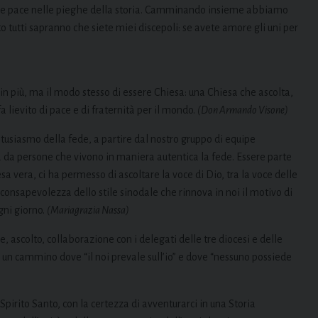
a e pace nelle pieghe della storia. Camminando insieme abbiamo
 tutti sapranno che siete miei discepoli: se avete amore gli uni per
 più, ma il modo stesso di essere Chiesa: una Chiesa che ascolta,
fa lievito di pace e di fraternità per il mondo.
(Don Armando Visone)
tusiasmo della fede, a partire dal nostro gruppo di equipe
ma da persone che vivono in maniera autentica la fede. Essere parte
a vera, ci ha permesso di ascoltare la voce di Dio, tra la voce delle
consapevolezza dello stile sinodale che rinnova in noi il motivo di
gni giorno.
(Mariagrazia Nassa)
 ascolto, collaborazione con i delegati delle tre diocesi e delle
 un cammino dove “il noi prevale sull’io” e dove “nessuno possiede
irito Santo, con la certezza di avventurarci in una Storia