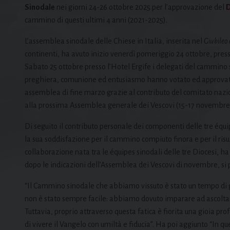
Sinodale
nei giorni 24-26 ottobre 2025 per l’approvazione del
D
cammino di questi ultimi 4 anni (2021-2025).
L’assemblea sinodale delle Chiese in Italia, inserita nel
Giubileo 
continenti, ha avuto inizio venerdì pomeriggio 24 ottobre, press
Sabato 25 ottobre presso l’Hotel Ergife i delegati del cammino sin
preghiera, comunione ed entusiasmo hanno votato ed approvato i
assemblea di fine marzo grazie al contributo del comitato nazion
alla prossima Assemblea generale dei Vescovi (15-17 novembre), 
Di seguito il contributo personale dei componenti delle tre équ
la sua soddisfazione per il cammino compiuto finora e per il risul
collaborazione nata tra le équipes sinodali delle tre Diocesi, h
dopo le indicazioni dell’Assemblea dei Vescovi di novembre, si po
“Il Cammino sinodale che abbiamo vissuto è stato un tempo di g
non è stato sempre facile: abbiamo dovuto imparare ad ascoltarci,
Tuttavia, proprio attraverso questa fatica è fiorita una gioia pr
di vivere il Vangelo con umiltà e fiducia”. Ha poi aggiunto “In 