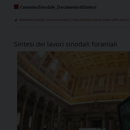
CamminoSinodale_DocumentodiSintesi
Assemblea Sinodale
,
cammino sinodale
,
Chiesa cattolica italiana
,
diocesi alife-caiazzo
,
Sintesi dei lavori sinodali foraniali