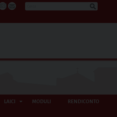
CERCA
k
tube
La
webmail
Buona
Notizia
LAICI
MODULI
RENDICONTO