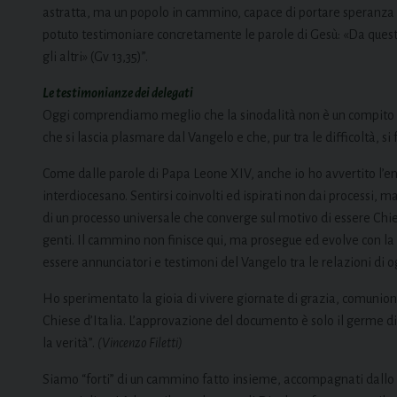
astratta, ma un popolo in cammino, capace di portare speranz
potuto testimoniare concretamente le parole di Gesù: «Da questo
gli altri» (Gv 13,35)”.
Le testimonianze dei delegati
Oggi comprendiamo meglio che la sinodalità non è un compito in
che si lascia plasmare dal Vangelo e che, pur tra le difficoltà, si 
Come dalle parole di Papa Leone XIV, anche io ho avvertito l’en
interdiocesano. Sentirsi coinvolti ed ispirati non dai processi, 
di un processo universale che converge sul motivo di essere Chies
genti. Il cammino non finisce qui, ma prosegue ed evolve con la 
essere annunciatori e testimoni del Vangelo tra le relazioni di o
Ho sperimentato la gioia di vivere giornate di grazia, comunione,
Chiese d’Italia. L’approvazione del documento è solo il germe di
la verità”.
(Vincenzo Filetti)
Siamo “forti” di un cammino fatto insieme, accompagnati dallo Sp