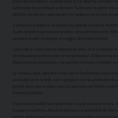
meravigliosa! Adesso il popolo tutto di Dio deve far crescere il s
battezzato ha contribuito a formare. Tante sono le attese che anco
affidato alle donne e agli uomini che scelgono hic et nunc di c
Il cammino sinodale ci ha donato una grande ricchezza: mettere 
divide. Sinodo è camminare insieme, senza fermarsi nelle diffic
sostegno di ogni compagno di viaggio.
(don Gianluca Zanni)
Condivido in pieno quanto espresso da Mons. Erio Castellucci in
di mediazione profetica, non di compromesso”. Abbiamo tra le m
discernimento comunitario, che saremo chiamati a mettere in 
La Chiesa si ama, perché è Cristo. Non è l’uniformità a fare unit
sinodalità come la fede, non si spiega si vive! A conclusione di 
grande dove sono amata e sono in cammino con fratelli e sorelle
(Carmelina Codella)
Il cammino sinodale ha trasformato il modo di essere Chiesa: «
impegno e sacrificio. Abbiamo percepito la possibilità di riforma
fatiche delle nostre Chiese locali e ricollocandole nell’orizzont