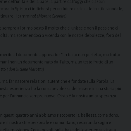
eme dell’unità e della pace, a partire dall’oggi che ciascun
ra lo Spirito ci indicherà per un futuro ecclesiale in stile sinodale,
ontinuare il cammino!
(Morone Cleonice)
sempre al primo posto il molto che ci unisce e non il poco che ci
oltà, ma sostenendoci a vicenda con le nostre debolezze, forti del
 merito al documento approvato : “un testo non perfetto, ma frutto
ani non un documento nato dall’alto, ma un testo frutto di un
atto
( don Luciano Marotta)
à ma far nascere relazioni autentiche e fondate sulla Parola. La
questa esperienza ho la consapevolezza dell’essere in una storia più
 per l’annuncio sempre nuovo: Cristo è la nostra unica speranza.
In questi quattro anni abbiamo riscoperto la bellezza come dono,
re il nostro stile personale e comunitario, respirando sogni e
e della missione». Consapevoli, sulla base dell’esperienza vissuta,