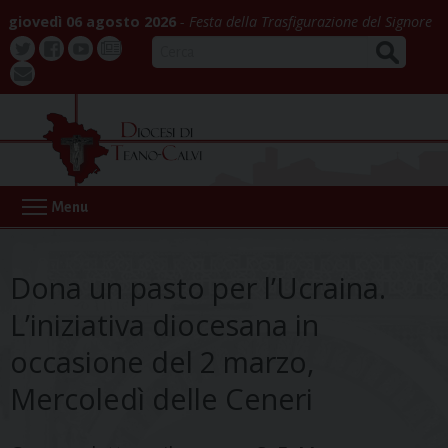
Skip
giovedì 06 agosto 2026
Festa della Trasfigurazione del Signore
to
CERCA
content
Twitter
Facebook
Youtube
La
webmail
Buona
Notizia
Menu
Dona un pasto per l’Ucraina.
L’iniziativa diocesana in
occasione del 2 marzo,
Mercoledì delle Ceneri