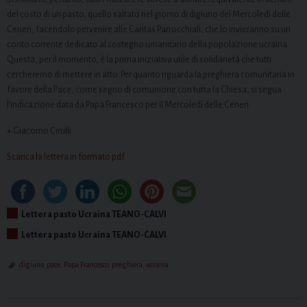
del costo di un pasto, quello saltato nel giorno di digiuno del Mercoledì delle
Ceneri, facendolo pervenire alle Caritas Parrocchiali, che lo invieranno su un
conto corrente dedicato al sostegno umanitario della popolazione ucraina.
Questa, per il momento, è la prima iniziativa utile di solidarietà che tutti
cercheremo di mettere in atto. Per quanto riguarda la preghiera comunitaria in
favore della Pace, come segno di comunione con tutta la Chiesa, si segua
l’indicazione data da Papa Francesco per il Mercoledì delle Ceneri.
+ Giacomo Cirulli
Scarica la lettera in formato pdf
Lettera pasto Ucraina TEANO-CALVI
Lettera pasto Ucraina TEANO-CALVI
digiuno
,
pace
,
Papa Francesco
,
preghiera
,
ucraina