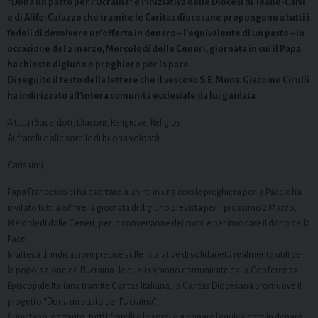
“Dona un pasto per l’Ucraina” è l’iniziativa delle Diocesi di Teano-Calvi
e di Alife-Caiazzo che tramite le Caritas diocesane propongono a tutti i
fedeli di devolvere un’offerta in denaro – l’equivalente di un pasto – in
occasione del 2 marzo, Mercoledì delle Ceneri, giornata in cui il Papa
ha chiesto digiuno e preghiere per la pace.
Di seguito il testo della lettere che il vescovo S. E. Mons. Giacomo Cirulli
ha indirizzato all’intera comunità ecclesiale da lui guidata
A tutti i Sacerdoti, Diaconi, Religiose, Religiosi.
Ai fratelli e alle sorelle di buona volontà.
Carissimi,
Papa Francesco ci ha esortato a unirci in una corale preghiera per la Pace e ha
invitato tutti a offrire la giornata di digiuno prevista per il prossimo 2 Marzo,
Mercoledì dalle Ceneri, per la conversione dei cuori e per invocare il dono della
Pace.
In attesa di indicazioni precise sulle iniziative di solidarietà realmente utili per
la popolazione dell’Ucraina, le quali saranno comunicate dalla Conferenza
Episcopale Italiana tramite Caritas Italiana, la Caritas Diocesana promuove il
progetto “Dona un pasto per l’Ucraina”.
Si invitano, pertanto, tutti i fratelli e le sorelle a donare l’equivalente in denaro