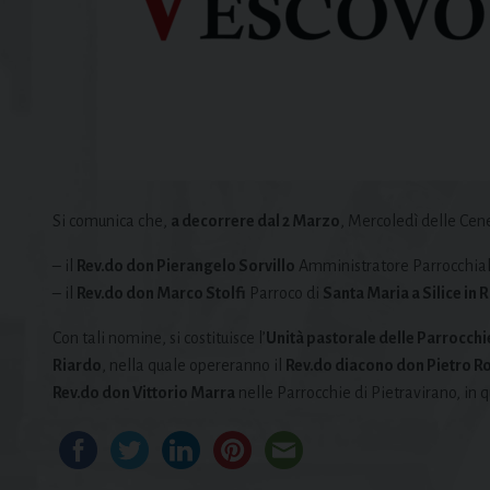
Si comunica che,
a decorrere dal 2 Marzo
, Mercoledì delle Cene
– il
Rev.do don Pierangelo Sorvillo
Amministratore Parrocchial
– il
Rev.do don Marco Stolfi
Parroco di
Santa Maria a Silice in 
Con tali nomine, si costituisce l’
Unità pastorale delle Parrocch
Riardo
, nella quale opereranno il
Rev.do diacono don Pietro R
Rev.do don Vittorio Marra
nelle Parrocchie di Pietravirano, in q