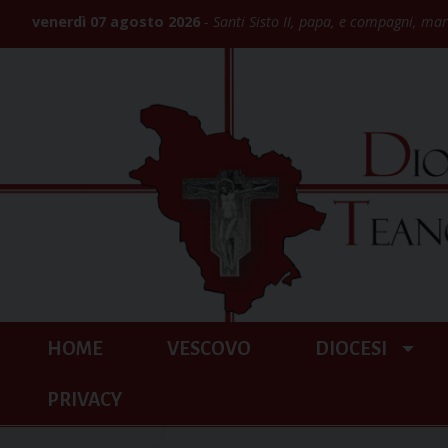
Skip
venerdì 07 agosto 2026
Santi Sisto II, papa, e compagni, mar
to
content
HOME
VESCOVO
DIOCESI
PRIVACY