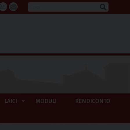
CERCA
k
tube
La
webmail
Buona
Notizia
LAICI
MODULI
RENDICONTO