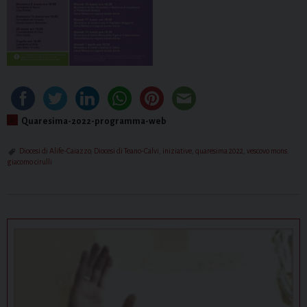
Quaresima-2022-programma-web
Diocesi di Alife-Caiazzo
,
Diocesi di Teano-Calvi
,
iniziative
,
quaresima 2022
,
vescovo mons.
giacomo cirulli