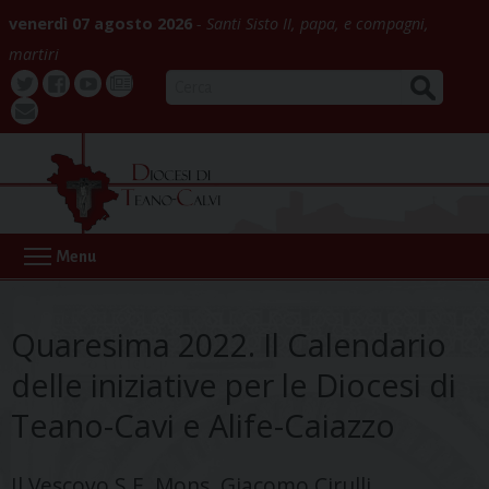
Skip
venerdì 07 agosto 2026
Santi Sisto II, papa, e compagni,
to
martiri
content
CERCA
Twitter
Facebook
Youtube
La
webmail
Buona
Notizia
Menu
Quaresima 2022. Il Calendario
delle iniziative per le Diocesi di
Teano-Cavi e Alife-Caiazzo
Il Vescovo S.E. Mons. Giacomo Cirulli