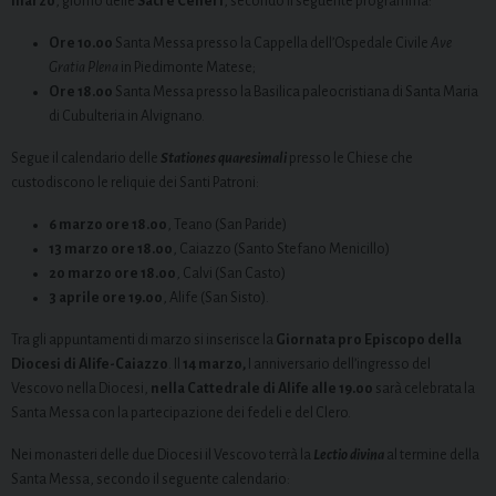
marzo
, giorno delle
Sacre Ceneri
, secondo il seguente programma:
Ore 10.00
Santa Messa presso la Cappella dell’Ospedale Civile
Ave
Gratia Plena
in Piedimonte Matese;
Ore 18.00
Santa Messa presso la Basilica paleocristiana di Santa Maria
di Cubulteria in Alvignano.
Segue il calendario delle
Stationes quaresimali
presso le Chiese che
custodiscono le reliquie dei Santi Patroni:
6 marzo ore 18.00
, Teano (San Paride)
13 marzo ore 18.00
, Caiazzo (Santo Stefano Menicillo)
20 marzo ore 18.00
, Calvi (San Casto)
3 aprile ore 19.00
, Alife (San Sisto).
Tra gli appuntamenti di marzo si inserisce la
Giornata pro Episcopo della
Diocesi di Alife-Caiazzo
. Il
14 marzo,
I anniversario dell’ingresso del
Vescovo nella Diocesi,
nella Cattedrale di Alife alle 19.00
sarà celebrata la
Santa Messa con la partecipazione dei fedeli e del Clero.
Nei monasteri delle due Diocesi il Vescovo terrà la
Lectio divina
al termine della
Santa Messa, secondo il seguente calendario: