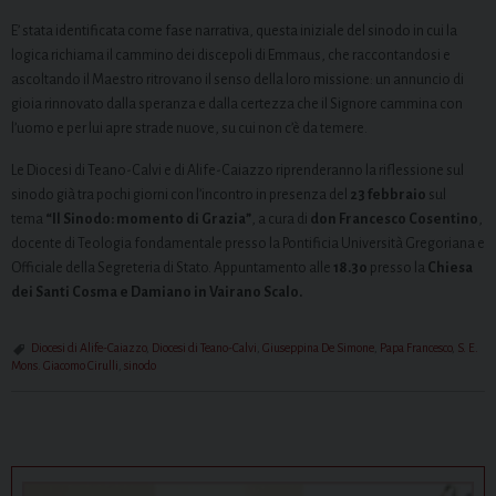
E’ stata identificata come fase narrativa, questa iniziale del sinodo in cui la
logica richiama il cammino dei discepoli di Emmaus, che raccontandosi e
ascoltando il Maestro ritrovano il senso della loro missione: un annuncio di
gioia rinnovato dalla speranza e dalla certezza che il Signore cammina con
l’uomo e per lui apre strade nuove, su cui non c’è da temere.
Le Diocesi di Teano-Calvi e di Alife-Caiazzo riprenderanno la riflessione sul
sinodo già tra pochi giorni con l’incontro in presenza del
23 febbraio
sul
tema
“Il Sinodo: momento di Grazia”
, a cura di
don Francesco Cosentino
,
docente di Teologia fondamentale presso la Pontificia Università Gregoriana e
Officiale della Segreteria di Stato. Appuntamento alle
18.30
presso la
Chiesa
dei Santi Cosma e Damiano in Vairano Scalo.
Diocesi di Alife-Caiazzo
,
Diocesi di Teano-Calvi
,
Giuseppina De Simone
,
Papa Francesco
,
S. E.
Mons. Giacomo Cirulli
,
sinodo
P
o