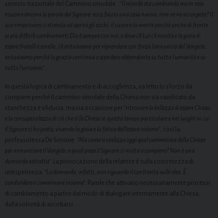
servizio nazionale del Cammino sinodale. “
Il mondo sta cambiando ma in esso
risuona ancora la parola del Signore: ecco faccio una cosa nuova, non ve ne accorgete? Il
suo rimprovero ci stimola ad aprire gli occhi, il cuore e la mente perché anche di fronte
ai più difficili cambiamenti Dio è sempre con noi, e dove c’è Lui c’è novità e la gioia di
essere fratelli e sorelle, c’è entusiasmo per riprendere con forza l’annuncio del Vangelo…
entusiasmo perché la grazia continua a scendere abbondante su tutta l’umanità e su
tutto l’universo
”.
In questa logica di cambiamento e di accoglienza, va letto lo sforzo da
compiere perché il cammino sinodale della Chiesa non sia vanificato da
stanchezza e sfiducia, ma sia occasione per
“ritrovare la bellezza di essere Chiesa
e la consapevolezza di ciò che si fa Chiesa in questo tempo particolare e nei luoghi in cui
il Signore ci ha posto, vivendo la gioia e la fatica dell’essere insieme”
, così la
professoressa De Simone.
“Ma come si realizza oggi quel camminare della Chiesa
per annunciare il Vangelo; e quali passi il Signore ci invita a compiere? Non è una
domanda astratta”
. La provocazione della relatrice è sulla concretezza di
un’esperienza:
“La domanda, infatti, non riguarda il confronto sulle idee. È
condividere e camminare insieme”
. Parole che attivano necessariamente processi
di cambiamento a partire dal modo di dialogare internamente alla Chiesa;
dalla volontà di ascoltarsi…