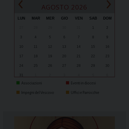
‹
›
AGOSTO 2026
LUN
MAR
MER
GIO
VEN
SAB
DOM
27
28
29
30
31
1
2
3
4
5
6
7
8
9
10
11
12
13
14
15
16
17
18
19
20
21
22
23
24
25
26
27
28
29
30
31
1
2
3
4
5
6
Associazioni
Eventi in diocesi
Impegni del Vescovo
Uffici e Parrocchie