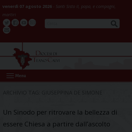
Skip
venerdì 07 agosto 2026
Santi Sisto II, papa, e compagni,
to
martiri
content
CERCA
Twitter
Facebook
Youtube
La
webmail
Buona
Notizia
Menu
ARCHIVIO TAG:
GIUSEPPINA DE SIMONE
Un Sinodo per ritrovare la bellezza di
essere Chiesa a partire dall’ascolto