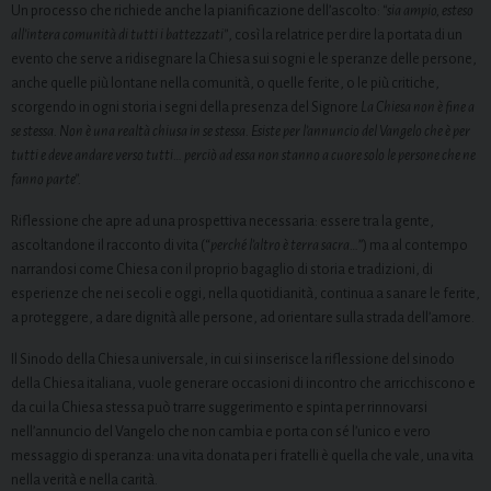
Un processo che richiede anche la pianificazione dell’ascolto:
“sia ampio, esteso
all’intera comunità di tutti i battezzati”
, così la relatrice per dire la portata di un
evento che serve a ridisegnare la Chiesa sui sogni e le speranze delle persone,
anche quelle più lontane nella comunità, o quelle ferite, o le più critiche,
scorgendo in ogni storia i segni della presenza del Signore
La Chiesa non è fine a
se stessa. Non è una realtà chiusa in se stessa. Esiste per l’annuncio del Vangelo che è per
tutti e deve andare verso tutti… perciò ad essa non stanno a cuore solo le persone che ne
fanno parte”.
Riflessione che apre ad una prospettiva necessaria: essere tra la gente,
ascoltandone il racconto di vita (“
perché l’altro è terra sacra…
”) ma al contempo
narrandosi come Chiesa con il proprio bagaglio di storia e tradizioni, di
esperienze che nei secoli e oggi, nella quotidianità, continua a sanare le ferite,
a proteggere, a dare dignità alle persone, ad orientare sulla strada dell’amore.
Il Sinodo della Chiesa universale, in cui si inserisce la riflessione del sinodo
della Chiesa italiana, vuole generare occasioni di incontro che arricchiscono e
da cui la Chiesa stessa può trarre suggerimento e spinta per rinnovarsi
nell’annuncio del Vangelo che non cambia e porta con sé l’unico e vero
messaggio di speranza: una vita donata per i fratelli è quella che vale, una vita
nella verità e nella carità.