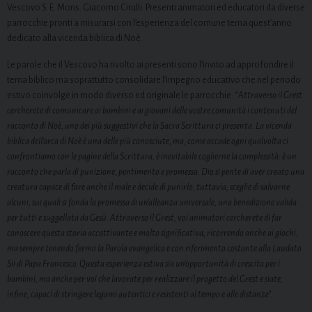
Vescovo S. E. Mons. Giacomo Cirulli. Presenti animatori ed educatori da diverse
parrocchie pronti a misurarsi con l’esperienza del comune tema quest’anno
dedicato alla vicenda biblica di Noè.
Le parole che il Vescovo ha rivolto ai presenti sono l’invito ad approfondire il
tema biblico ma soprattutto consolidare l’impegno educativo che nel periodo
estivo coinvolge in modo diverso ed originale le parrocchie: “
Attraverso il Grest
cercherete di comunicare ai bambini e ai giovani delle vostre comunità i contenuti del
racconto di Noè, uno dei più suggestivi che la Sacra Scrittura ci presenta. La vicenda
biblica dell’arca di Noè è una delle più conosciute, ma, come accade ogni qualvolta ci
confrontiamo con le pagine della Scrittura, è inevitabile coglierne la complessità: è un
racconto che parla di punizione, pentimento e promessa. Dio si pente di aver creato una
creatura capace di fare anche il male e decide di punirlo; tuttavia, sceglie di salvarne
alcuni, sui quali si fonda la promessa di un’alleanza universale, una benedizione valida
per tutti e suggellata da Gesù. Attraverso il Grest, voi animatori cercherete di far
conoscere questa storia accattivante e molto significativa, ricorrendo anche ai giochi,
ma sempre tenendo fermo la Parola evangelica e con riferimento costante alla Laudato
Sii di Papa Francesco. Questa esperienza estiva sia un’opportunità di crescita per i
bambini, ma anche per voi che lavorate per realizzare il progetto del Grest e siate,
infine, capaci di stringere legami autentici e resistenti al tempo e alle distanze”.