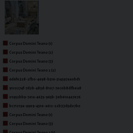
Corpus Domini Teano (1)
Corpus Domini Teano (2)
Corpus Domini Teano (3)
Corpus Domini Teano 2 (2)
6d6fe328-2fb0-4698-b516-514597aa0bd1
91c0274f-7d2b-485d-8107-7ec0b8dfbea8
01952bb9-7a1a-4635-965b-3eb6104a7e76
bc71219a-99e9-451e-a612-22b33d5d07b0
Corpus Domini Teano (1)
Corpus Domini Teano (3)
Corpus Domini Teano 2 (1)