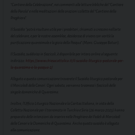
“Cantiere della Celebrazione”, nei commenti alle letture bibliche del “Cantiere
della Parola” e nelle meditazioni delle orazioni collette del “Cantiere della
Preghiera”.
Il Sussidio “potrà risultare utile per i presbiteri, chiamati a crescere nell’arte
del celebrare, e per le nostre assemblee, desiderose di vivere con verità la
purificazione quaresimale e la gioia della Pasqua”
(Mons. Giuseppe Baturi).
Il Sussidio, suddiviso in fascicoli, è disponibile per intero online al seguente
indirizzo:
https://www.chiesacattolica.it/il-sussidio-liturgico-pastorale-per-
la-quaresima-e-la-pasqua-2/
Allegato a questa comunicazione troverete il Sussidio liturgico pastorale per
il Mercoledì delle Ceneri. Ogni sabato, verranno trasmessi i fascicoli delle
singole domeniche di Quaresima.
Inoltre, l’Ufficio Liturgico Nazionale e la Caritas Italiana, in vista della
Colletta Nazionale per il terremoto in Turchia e Siria (
26 marzo 2023
) hanno
preparato delle intenzioni da inserire nelle Preghiere dei Fedeli di Mercoledì
delle Ceneri e le Domeniche di Quaresima. Anche questo sussidio è allegato
alla comunicazione.