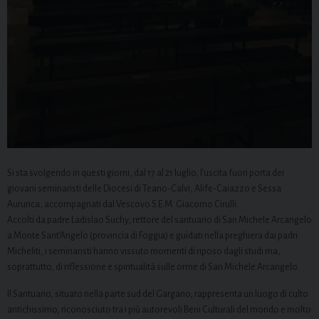
Si sta svolgendo in questi giorni, dal 17 al 21 luglio, l’uscita fuori porta dei
giovani seminaristi delle Diocesi di Teano-Calvi, Alife-Caiazzo e Sessa
Aurunca, accompagnati dal Vescovo S.E.M. Giacomo Cirulli.
Accolti da padre Ladislao Suchy, rettore del santuario di San Michele Arcangelo
a Monte Sant’Angelo (provincia di Foggia) e guidati nella preghiera dai padri
Micheliti, i seminaristi hanno vissuto momenti di riposo dagli studi ma,
soprattutto, di riflessione e spiritualità sulle orme di San Michele Arcangelo.
Il Santuario, situato nella parte sud del Gargano, rappresenta un luogo di culto
antichissimo, riconosciuto tra i più autorevoli Beni Culturali del mondo e molto