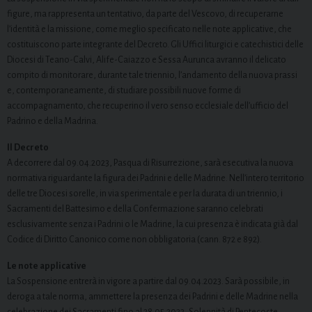
figure, ma rappresenta un tentativo, da parte del Vescovo, di recuperarne
l’identità e la missione, come meglio specificato nelle note applicative, che
costituiscono parte integrante del Decreto. Gli Uffici liturgici e catechistici delle
Diocesi di Teano-Calvi, Alife-Caiazzo e Sessa Aurunca avranno il delicato
compito di monitorare, durante tale triennio, l’andamento della nuova prassi
e, contemporaneamente, di studiare possibili nuove forme di
accompagnamento, che recuperino il vero senso ecclesiale dell’ufficio del
Padrino e della Madrina.
Il Decreto
A decorrere dal 09.04.2023, Pasqua di Risurrezione, sarà esecutiva la nuova
normativa riguardante la figura dei Padrini e delle Madrine. Nell’intero territorio
delle tre Diocesi sorelle, in via sperimentale e per la durata di un triennio, i
Sacramenti del Battesimo e della Confermazione saranno celebrati
esclusivamente senza i Padrini o le Madrine, la cui presenza è indicata già dal
Codice di Diritto Canonico come non obbligatoria (cann. 872 e 892).
Le note applicative
La Sospensione entrerà in vigore a partire dal 09.04.2023. Sarà possibile, in
deroga a tale norma, ammettere la presenza dei Padrini e delle Madrine nella