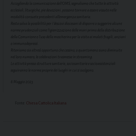
Accogliendo la comunicazione dell’OMS, segnaliamo che tutte le attività
ecclesiali, liturgiche, pie devozioni, possono tornare a essere vissute nelle
modalità consuete precedenti all’emergenza sanitaria.
Resta salva la possibilità per i Vescovi diocesani di disporre o suggerire alcune
norme prudenziali come l’igienizzazione delle mani prima della distribuzione
della Comunione o l’uso della mascherina per la visita ai malati fragili, anziani
o immunodepressi.
Riteniamo sia altresì opportuno che cessino, o quantomeno siano diminuite
nel loro numero, le celebrazioni trasmesse in streaming.
Le attività presso strutture sanitarie, sociosanitarie e socioassistenziali
seguiranno le norme proprie dei luoghi in cui si svolgono.
8 Maggio 2023
Fonte:
Chiesa Cattolica Italiana