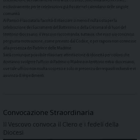
celebrazione dei Sacramenti fino al 28.05.2023, Solennità di Pentecoste,
esclusivamente per le celebrazioni già fissate nel calendario delle singole
comunità.
Ai Parroci è lasciata la facoltà di rilasciare o meno il nulla osta per la
celebrazione dei Sacramenti del Battesimo e della Cresima al di fuori del
territorio diocesano; il Vescovo raccomanda, tuttavia, che esso sia concesso
per giusta motivazione, come previsto dal Codice, e per ragioni non connesse
alla presenza dei Padrini e delle Madrine.
Sarà comunque possibile rilasciare attestazione di idoneità per coloro che
dovranno svolgere l’ufficio di Padrino o Madrina in territorio extra-diocesano,
ove tale ufficio non risulta sospeso e solo in presenza dei requisiti richiesti e in
assenza di impedimenti.
Convocazione Straordinaria
Il Vescovo convoca il Clero e i fedeli della
Diocesi