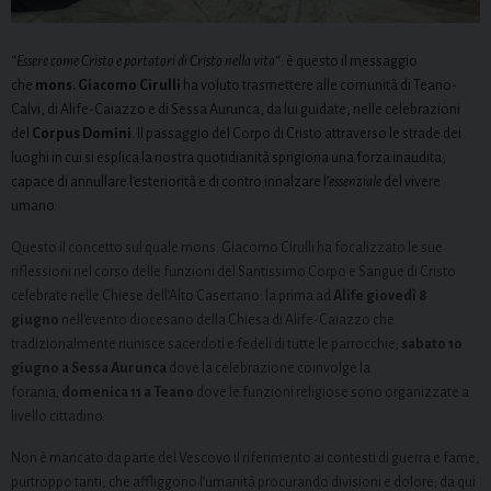
“
Essere come Cristo e portatori di Cristo nella vita
“: è questo il messaggio
che
mons. Giacomo Cirulli
ha voluto trasmettere alle comunità di Teano-
Calvi, di Alife-Caiazzo e di Sessa Aurunca, da lui guidate, nelle celebrazioni
del
Corpus Domini
. Il passaggio del Corpo di Cristo attraverso le strade dei
luoghi in cui si esplica la nostra quotidianità sprigiona una forza inaudita,
capace di annullare l’esteriorità e di contro innalzare l’
essenziale
del vivere
umano.
Questo il concetto sul quale mons. Giacomo Cirulli ha focalizzato le sue
riflessioni nel corso delle funzioni del Santissimo Corpo e Sangue di Cristo
celebrate nelle Chiese dell’Alto Casertano: la prima ad
Alife giovedì 8
giugno
nell’evento diocesano della Chiesa di Alife-Caiazzo che
tradizionalmente riunisce sacerdoti e fedeli di tutte le parrocchie;
sabato 10
giugno a Sessa Aurunca
dove la celebrazione coinvolge la
forania;
domenica 11 a Teano
dove le funzioni religiose sono organizzate a
livello cittadino.
Non è mancato da parte del Vescovo il riferimento ai contesti di guerra e fame,
purtroppo tanti, che affliggono l’umanità procurando divisioni e dolore; da qui