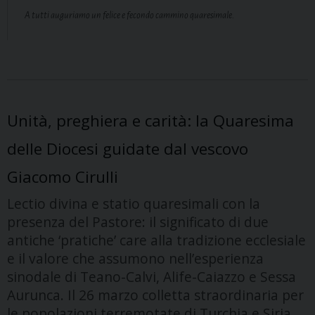
A tutti auguriamo un felice e fecondo cammino quaresimale.
Unità, preghiera e carità: la Quaresima
delle Diocesi guidate dal vescovo
Giacomo Cirulli
Lectio divina e statio quaresimali con la
presenza del Pastore: il significato di due
antiche ‘pratiche’ care alla tradizione ecclesiale
e il valore che assumono nell’esperienza
sinodale di Teano-Calvi, Alife-Caiazzo e Sessa
Aurunca. Il 26 marzo colletta straordinaria per
le popolazioni terremotate di Turchia e Siria