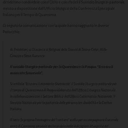
desiderano condividere con il Clero e con i fedeli il
Sussidio liturgico-pastorale
messo a disposizione dall’Ufficio Liturgico della Conferenza Episcopale
Italiana per il Tempo di Quaresima.
Di seguito la comunicazione con la quale hanno raggiunto le diverse
Parrocchie:
Ai Presbiteri, ai Diaconi e ai Religiosi delle Diocesi di Teano-Calvi, Alife-
Caiazzo e Sessa Aurunca
Il sussidio liturgico-pastorale per la Quaresima e la Pasqua.
“Ecco ora il
momento favorevole”.
Si intitola “Ecco ora il momento favorevole” il Sussidio liturgico-pastorale per
il tempo di Quaresima e di Pasqua elaborato dall’Ufficio Liturgico Nazionale,
in collaborazione con il Settore Biblico dell’Ufficio Catechistico Nazionale, il
Servizio Nazionale per la pastorale delle persone con disabilità e la Caritas
Italiana.
Il testo fa propria l’immagine del “cantiere” scelta per accompagnare il secondo
anno di Cammino sinodale declinandola nelle indicazioni liturgiche del