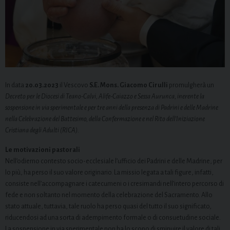
In data
20.03.2023
il Vescovo
S.E. Mons. Giacomo Cirulli
promulgherà un
Decreto per le Diocesi di Teano-Calvi, Alife-Caiazzo e Sessa Aurunca, inerente la
sospensione in via sperimentale e per tre anni della presenza di Padrini e delle Madrine
nella Celebrazione del Battesimo, della Confermazione e nel Rito dell’Iniziazione
Cristiana degli Adulti (RICA).
Le motivazioni pastorali
Nell’odierno contesto socio-ecclesiale l’ufficio dei Padrini e delle Madrine, per
lo più, ha perso il suo valore originario. La missio legata a tali figure, infatti,
consiste nell’accompagnare i catecumeni o i cresimandi nell’intero percorso di
fede e non soltanto nel momento della celebrazione del Sacramento. Allo
stato attuale, tuttavia, tale ruolo ha perso quasi del tutto il suo significato,
riducendosi ad una sorta di adempimento formale o di consuetudine sociale.
La sospensione in via sperimentale non ha lo scopo di sminuire il valore di tali