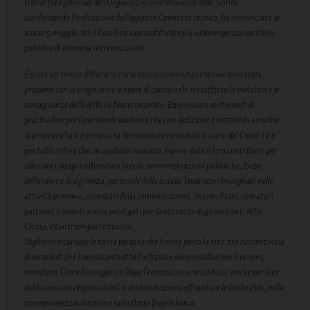
Il direttore generale dell’Organizzazione Mondiale della Sanità,
condividendo l’indicazione dell’apposito Comitato tecnico, ha annunciato lo
scorso 5 maggio che il Covid-19 non costituisce più un’emergenza sanitaria
pubblica di interesse internazionale.
È stato un tempo difficile in cui le nostre comunità cristiane sono state
prossime con la preghiera e le opere di carità a chi ha sofferto la malattia e le
conseguenze della difficile fase economica. Esprimiamo sentimenti di
gratitudine per il personale sanitario che con dedizione e mettendo a rischio
la propria vita si è preso cura dei numerosi ricoverati a causa del Covid-19 e
per tutti coloro che, in qualsiasi maniera, hanno dato il loro contributo per
alleviare i disagi e affrontare la crisi: amministrazioni pubbliche, forze
dell’ordine e di vigilanza, personale della scuola, lavoratori impegnati nelle
attività primarie, operatori della comunicazione, imprenditori, operatori
pastorali e quanti si sono prodigati per la sicurezza degli ambienti della
Chiesa, e tanti semplici cittadini.
Vogliamo ricordare le tante persone che hanno perso la vita, tra cui centinaia
di sacerdoti che hanno contratto l’infezione adoperandosi per il proprio
ministero. Come ha suggerito Papa Francesco con insistenza, anche per loro
dobbiamo con responsabilità e determinazione affrontare le tante sfide, nella
consapevolezza che siamo sulla stessa fragile barca.