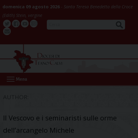
Skip
domenica 09 agosto 2026
Santa Teresa Benedetta della Croce
to
(Edith) Stein, vergine
content
CERCA
Twitter
Facebook
Youtube
La
webmail
Buona
Notizia
Menu
AUTHOR:
Il Vescovo e i seminaristi sulle orme
dell’arcangelo Michele