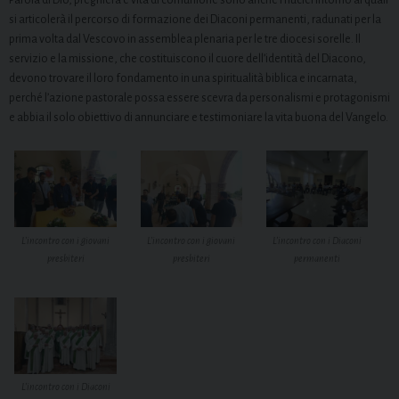
Parola di Dio, preghiera e vita di comunione sono anche i nuclei intorno ai quali
si articolerà il percorso di formazione dei Diaconi permanenti, radunati per la
prima volta dal Vescovo in assemblea plenaria per le tre diocesi sorelle. Il
servizio e la missione, che costituiscono il cuore dell’identità del Diacono,
devono trovare il loro fondamento in una spiritualità biblica e incarnata,
perché l’azione pastorale possa essere scevra da personalismi e protagonismi
e abbia il solo obiettivo di annunciare e testimoniare la vita buona del Vangelo.
L’incontro con i giovani
L’incontro con i giovani
L’incontro con i Diaconi
presbiteri
presbiteri
permanenti
L’incontro con i Diaconi