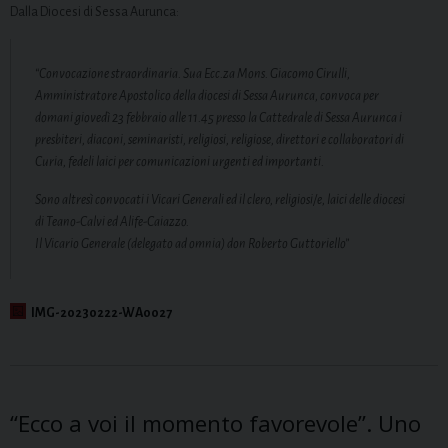
Dalla Diocesi di Sessa Aurunca:
“Convocazione straordinaria. Sua Ecc.za Mons. Giacomo Cirulli,
Amministratore Apostolico della diocesi di Sessa Aurunca, convoca per
domani giovedì 23 febbraio alle 11.45 presso la Cattedrale di Sessa Aurunca i
presbiteri, diaconi, seminaristi, religiosi, religiose, direttori e collaboratori di
Curia, fedeli laici per comunicazioni urgenti ed importanti.
Sono altresì convocati i Vicari Generali ed il clero, religiosi/e, laici delle diocesi
di Teano-Calvi ed Alife-Caiazzo.
Il Vicario Generale (delegato ad omnia) don Roberto Guttoriello”
IMG-20230222-WA0027
“Ecco a voi il momento favorevole”. Uno