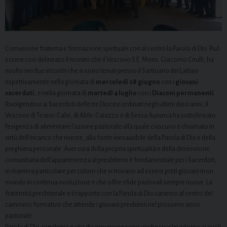
Comunione fraterna e formazione spirituale con al centro la Parola di Dio. Può
essere così delineato il monito che il Vescovo S.E. Mons. Giacomo Cirulli, ha
rivolto nei due incontri che si sono tenuti presso il Santuario dei Lattani
rispettivamente nella giornata di
mercoledì 28 giugno
con i
giovani
sacerdoti
, e nella giornata di
martedì 4 luglio
con i
Diaconi permanenti
.
Rivolgendosi ai Sacerdoti delle tre Diocesi ordinati negli ultimi dieci anni, il
Vescovo di Teano-Calvi, di Alife-Caiazzo e di Sessa Aurunca ha sottolineato
l’esigenza di alimentare l’azione pastorale alla quale ciascuno è chiamato in
virtù dell’incarico che riveste, alla fonte inesauribile della Parola di Dio e della
preghiera personale. Aver cura della propria spiritualità e della dimensione
comunitaria dell’appartenenza al presbiterio è fondamentale per i Sacerdoti,
in maniera particolare per coloro che si trovano ad essere preti giovani in un
mondo in continua evoluzione e che offre sfide pastorali sempre nuove. La
fraternità presbiterale e il rapporto con la Parola di Dio saranno al centro del
cammino formativo che attende i giovani presbiteri nel prossimo anno
pastorale.