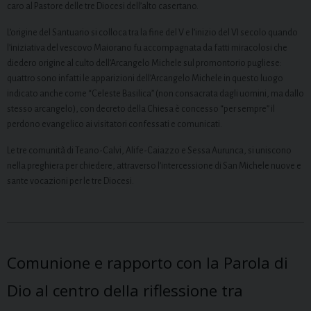
caro al Pastore delle tre Diocesi dell’alto casertano.
L’origine del Santuario si colloca tra la fine del V e l’inizio del VI secolo quando
l’iniziativa del vescovo Maiorano fu accompagnata da fatti miracolosi che
diedero origine al culto dell’Arcangelo Michele sul promontorio pugliese:
quattro sono infatti le apparizioni dell’Arcangelo Michele in questo luogo
indicato anche come “Celeste Basilica” (non consacrata dagli uomini, ma dallo
stesso arcangelo), con decreto della Chiesa è concesso “per sempre” il
perdono evangelico ai visitatori confessati e comunicati.
Le tre comunità di Teano-Calvi, Alife-Caiazzo e Sessa Aurunca, si uniscono
nella preghiera per chiedere, attraverso l’intercessione di San Michele nuove e
sante vocazioni per le tre Diocesi.
Comunione e rapporto con la Parola di
Dio al centro della riflessione tra