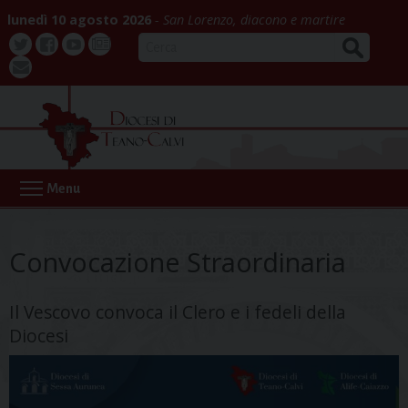
Skip
lunedì 10 agosto 2026
San Lorenzo, diacono e martire
to
CERCA
content
Twitter
Facebook
Youtube
La
webmail
Buona
Notizia
Menu
Convocazione Straordinaria
Il Vescovo convoca il Clero e i fedeli della
Diocesi