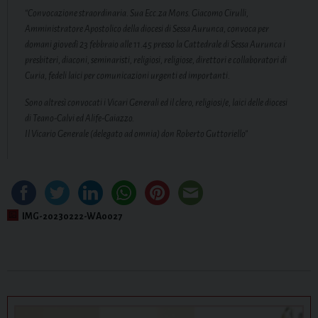
“Convocazione straordinaria. Sua Ecc.za Mons. Giacomo Cirulli,
Amministratore Apostolico della diocesi di Sessa Aurunca, convoca per
domani giovedì 23 febbraio alle 11.45 presso la Cattedrale di Sessa Aurunca i
presbiteri, diaconi, seminaristi, religiosi, religiose, direttori e collaboratori di
Curia, fedeli laici per comunicazioni urgenti ed importanti.
Sono altresì convocati i Vicari Generali ed il clero, religiosi/e, laici delle diocesi
di Teano-Calvi ed Alife-Caiazzo.
Il Vicario Generale (delegato ad omnia) don Roberto Guttoriello”
IMG-20230222-WA0027