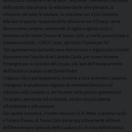
sintetizza e riassume il tema della “relazione”, elemento costitutivo
della nostra vita umana: la relazione con le altre persone, la
relazione con tutte le creature, la relazione con il Dio Creatore.
Alla luce di questa riscoperta della relazione con il Creato, come
dono e come compito, nel periodo di luglio e agosto 2020 si
terranno nella nostra Diocesi di Teano-Calvi, a livello parrocchiale o
interparrocchiale, i GREST 2020, dal titolo “Creato per Te”.
Tali appuntamenti pastorali sono stati pensati e organizzati a livello
diocesano con l’ausilio di un Libretto Guida, per vivere insieme
l’impegno per la custodia del Creato, alla luce dell’insegnamento
dell’Enciclica Laudato sì del Santo Padre.
I ragazzi che vi parteciperanno, insieme ai loro animatori, saranno
impegnati in un percorso segnato da momenti formativi ed
educativi sulla Laudato sì, per favorire nelle giovani generazioni
l’impegno, personale ed ecclesiale, ad una vita più attenta
all’ambiente e alle persone.
Con questa iniziativa, il nostro Vescovo S.E.R. Mons. Giacomo Cirulli
e l’intera Diocesi di Teano-Calvi partecipa attivamente all’Anno
dell’Anniversario Speciale della Laudato Si’, in vista dell’iniziativa