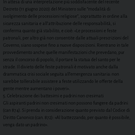
In attesa di una interpretazione più soddisfacente del recente
Decreto (11 giugno 2020) del Ministero sulle “modalità di
svolgimento delle processioni religiose”, soprattutto in ordine alla
sicurezza sanitaria e all’attribuzione delle responsabilità, si
conferma quanto già stabilito, e cioè: «Le processioni e feste
patronali, per altro già non consentite dalle attuali prescrizioni del
Governo, siano sospese fino a nuove disposizioni. Rientrano in tale
provvedimento anche quelle manifestazioni che prevedano, pur
senza il concorso di popolo, il portare la statua del santo per le
strade. Il divieto delle feste patronali è motivato anche dalla
drammatica crisi sociale seguita all’emergenza sanitaria: non
sarebbe tollerabile assistere a feste utilizzando le offerte della
gente mentre aumentano i poveri».
5. Celebrazione dei battesimi e padrini non cresimati
Gli aspiranti padrini non cresimati non possono fungere da padrini
(can 874). Si prenda in considerazione quanto previsto dal Codice di
Diritto Canonico (can. 872): «Al battezzando, per quanto è possibile,
venga dato un padrino».