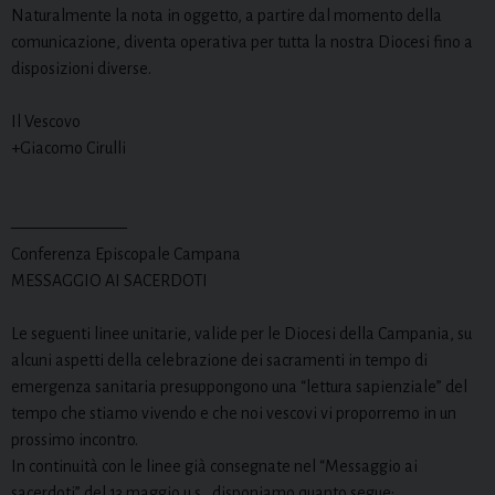
Naturalmente la nota in oggetto, a partire dal momento della
comunicazione, diventa operativa per tutta la nostra Diocesi fino a
disposizioni diverse.
Il Vescovo
+Giacomo Cirulli
———————
Conferenza Episcopale Campana
MESSAGGIO AI SACERDOTI
Le seguenti linee unitarie, valide per le Diocesi della Campania, su
alcuni aspetti della celebrazione dei sacramenti in tempo di
emergenza sanitaria presuppongono una “lettura sapienziale” del
tempo che stiamo vivendo e che noi vescovi vi proporremo in un
prossimo incontro.
In continuità con le linee già consegnate nel “Messaggio ai
sacerdoti” del 13 maggio u.s., disponiamo quanto segue: