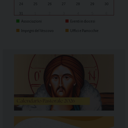
24
25
26
27
28
29
30
31
1
2
3
4
5
6
Associazioni
Eventi in diocesi
Impegni del Vescovo
Uffici e Parrocchie