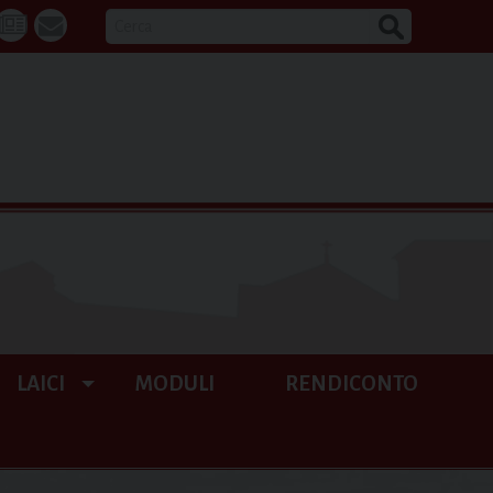
CERCA
k
tube
La
webmail
Buona
Notizia
LAICI
MODULI
RENDICONTO