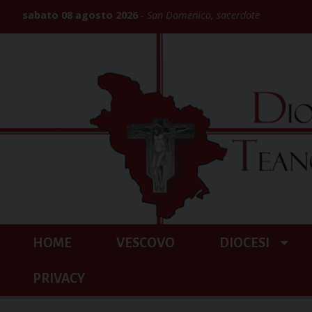
Skip
sabato 08 agosto 2026
San Domenico, sacerdote
to
content
HOME
VESCOVO
DIOCESI
PRIVACY