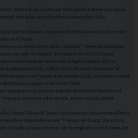
.
d essere, motivo di ispirazione per tanti uomini e donne sulla faccia
comunati tutti dalla stessa fratellanza universale e dalla
a di tutte le Creature, il rapporto di intima unione iscritto in esse
one con il Creato.
ntetizza e riassume il tema della “relazione”, elemento costitutivo
azione con tutte le creature, la relazione con il Dio Creatore.
e dono e come compito, nel periodo di luglio e agosto 2020 si
ale o interparrocchiale, i GREST 2020, dal titolo “Creato per Te”.
vello diocesano con l’ausilio di un Libretto Guida, per vivere insieme
 dell’Enciclica Laudato sì del Santo Padre.
ranno impegnati in un percorso segnato da momenti formativi ed
i l’impegno, personale ed ecclesiale, ad una vita più attenta
ulli e l’intera Diocesi di Teano-Calvi partecipa attivamente all’Anno
tiva mondiale interconfessionale “Il Tempo del Creato” che si terrà
utto il mondo ad unirsi insieme, con la preghiera e con l’azione, per