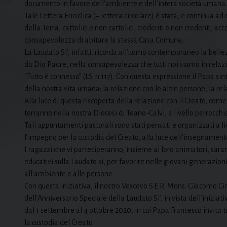
documento in favore dell’ambiente e dell’intera società umana
Tale Lettera Enciclica (= lettera circolare) è stata, e continua a
della Terra, cattolici e non cattolici, credenti e non credenti, ac
consapevolezza di abitare la stessa Casa Comune.
La Laudato Si’, infatti, ricorda all’uomo contemporaneo la bellezz
da Dio Padre, nella consapevolezza che tutti noi siamo in relazi
“Tutto è connesso” (LS. n.117). Con questa espressione il Papa si
della nostra vita umana: la relazione con le altre persone, la rel
Alla luce di questa riscoperta della relazione con il Creato, com
terranno nella nostra Diocesi di Teano-Calvi, a livello parrocchi
Tali appuntamenti pastorali sono stati pensati e organizzati a li
l’impegno per la custodia del Creato, alla luce dell’insegnamento
I ragazzi che vi parteciperanno, insieme ai loro animatori, sa
educativi sulla Laudato sì, per favorire nelle giovani generazion
all’ambiente e alle persone.
Con questa iniziativa, il nostro Vescovo S.E.R. Mons. Giacomo Cir
dell’Anniversario Speciale della Laudato Si’, in vista dell’inizia
dal 1 settembre al 4 ottobre 2020, in cui Papa Francesco invita t
la custodia del Creato.