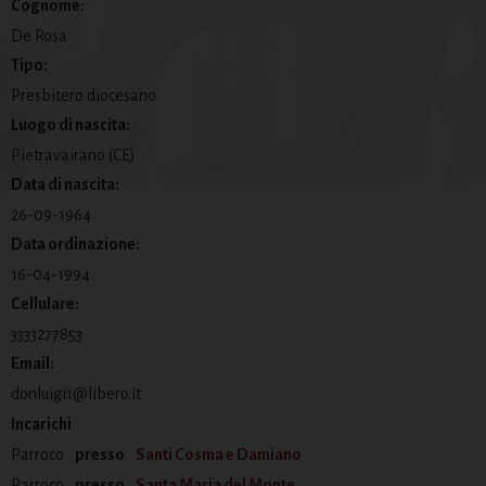
Cognome:
De Rosa
Tipo:
Presbitero diocesano
Luogo di nascita:
Pietravairano (CE)
Data di nascita:
26-09-1964
Data ordinazione:
16-04-1994
Cellulare:
3333277853
Email:
donluigi1@libero.it
Incarichi
Parroco
presso
Santi Cosma e Damiano
Parroco
presso
Santa Maria del Monte