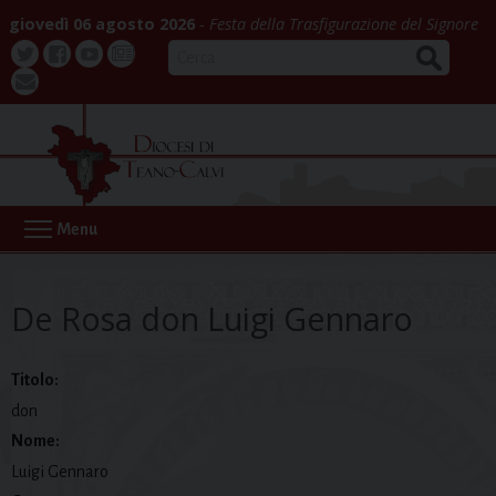
Skip
giovedì 06 agosto 2026
Festa della Trasfigurazione del Signore
to
CERCA
content
Twitter
Facebook
Youtube
La
webmail
Buona
Notizia
Menu
De Rosa don Luigi Gennaro
Titolo:
don
Nome:
Luigi Gennaro