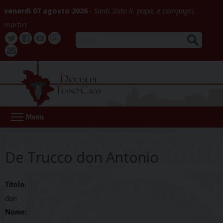
Skip
venerdì 07 agosto 2026
Santi Sisto II, papa, e compagni,
to
martiri
content
CERCA
Twitter
Facebook
Youtube
La
webmail
Buona
Notizia
Menu
De Trucco don Antonio
Titolo:
don
Nome: