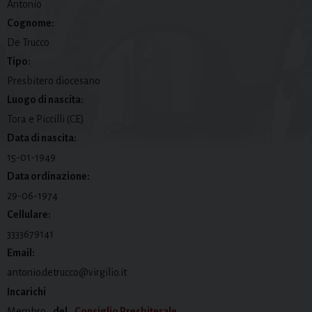
Antonio
Cognome:
De Trucco
Tipo:
Presbitero diocesano
Luogo di nascita:
Tora e Piccilli (CE)
Data di nascita:
15-01-1949
Data ordinazione:
29-06-1974
Cellulare:
3333679141
Email:
antonio.detrucco@virgilio.it
Incarichi
Membro
del
Consiglio Presbiterale