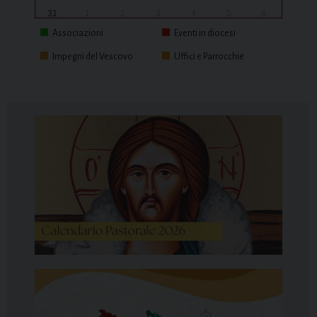
31
1
2
3
4
5
6
Associazioni
Eventi in diocesi
Impegni del Vescovo
Uffici e Parrocchie