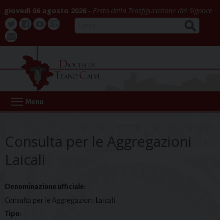
Skip
giovedì 06 agosto 2026
Festa della Trasfigurazione del Signore
to
CERCA
content
Twitter
Facebook
Youtube
La
webmail
Buona
Notizia
Menu
Consulta per le Aggregazioni
Laicali
Denominazione ufficiale:
Consulta per le Aggregazioni Laicali
Tipo: