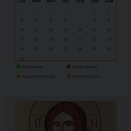
LUN
MAR
MER
GIO
VEN
SAB
DOM
27
28
29
30
31
1
2
3
4
5
6
7
8
9
10
11
12
13
14
15
16
17
18
19
20
21
22
23
24
25
26
27
28
29
30
31
1
2
3
4
5
6
Associazioni
Eventi in diocesi
Impegni del Vescovo
Uffici e Parrocchie