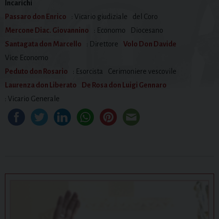
Incarichi
Passaro don Enrico
: Vicario giudiziale
del Coro
Mercone Diac. Giovannino
: Economo
Diocesano
Santagata don Marcello
: Direttore
Volo Don Davide
Vice Economo
Peduto don Rosario
: Esorcista
Cerimoniere vescovile
Laurenza don Liberato
De Rosa don Luigi Gennaro
: Vicario Generale