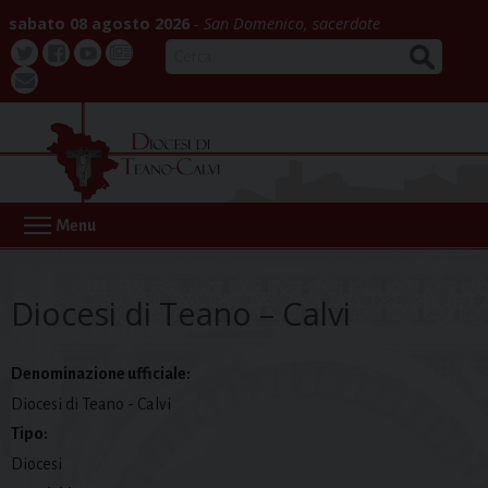
Skip
sabato 08 agosto 2026
San Domenico, sacerdote
to
CERCA
content
Twitter
Facebook
Youtube
La
webmail
Buona
Notizia
Menu
Diocesi di Teano – Calvi
Denominazione ufficiale:
Diocesi di Teano - Calvi
Tipo:
Diocesi