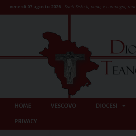
Skip
venerdì 07 agosto 2026
Santi Sisto II, papa, e compagni, mar
to
content
HOME
VESCOVO
DIOCESI
PRIVACY