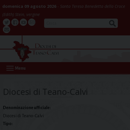
Skip
domenica 09 agosto 2026
Santa Teresa Benedetta della Croce
to
(Edith) Stein, vergine
content
CERCA
Twitter
Facebook
Youtube
La
webmail
Buona
Notizia
Menu
Diocesi di Teano-Calvi
Denominazione ufficiale:
Diocesi di Teano-Calvi
Tipo: