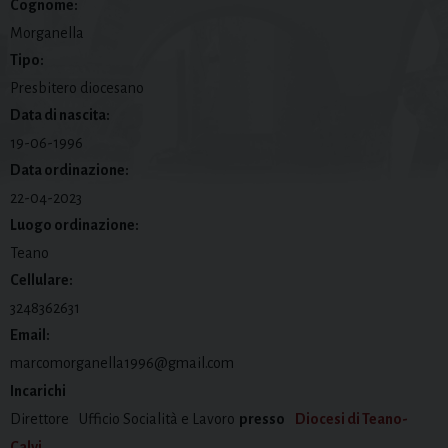
Cognome:
Morganella
Tipo:
Presbitero diocesano
Data di nascita:
19-06-1996
Data ordinazione:
22-04-2023
Luogo ordinazione:
Teano
Cellulare:
3248362631
Email:
marcomorganella1996@gmail.com
Incarichi
Direttore
Ufficio Socialità e Lavoro
presso
Diocesi di Teano-
Calvi