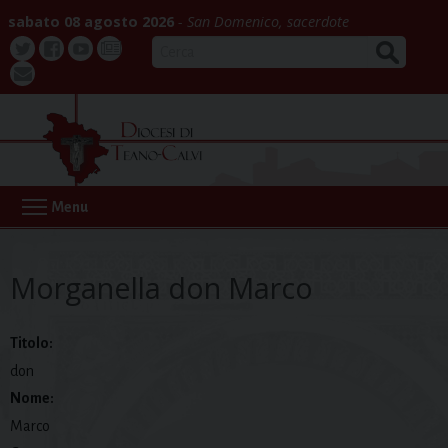
Skip
sabato 08 agosto 2026
San Domenico, sacerdote
to
CERCA
content
Twitter
Facebook
Youtube
La
webmail
Buona
Notizia
Menu
Morganella don Marco
Titolo:
don
Nome:
Marco