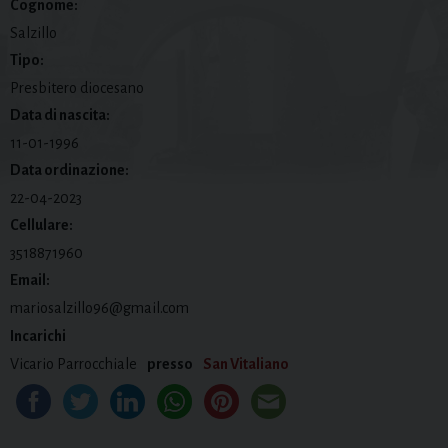
Cognome:
Salzillo
Tipo:
Presbitero diocesano
Data di nascita:
11-01-1996
Data ordinazione:
22-04-2023
Cellulare:
3518871960
Email:
mariosalzillo96@gmail.com
Incarichi
Vicario Parrocchiale
presso
San Vitaliano