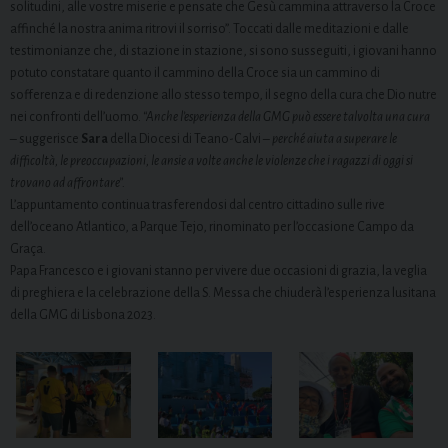
solitudini, alle vostre miserie e pensate che Gesù cammina attraverso la Croce
affinché la nostra anima ritrovi il sorriso”. Toccati dalle meditazioni e dalle
testimonianze che, di stazione in stazione, si sono susseguiti, i giovani hanno
potuto constatare quanto il cammino della Croce sia un cammino di
sofferenza e di redenzione allo stesso tempo, il segno della cura che Dio nutre
nei confronti dell’uomo.
“Anche l’esperienza della GMG può essere talvolta una cura
– suggerisce
Sara
della Diocesi di Teano-Calvi –
perché aiuta a superare le
difficoltà, le preoccupazioni, le ansie a volte anche le violenze che i ragazzi di oggi si
trovano ad affrontare”.
L’appuntamento continua trasferendosi dal centro cittadino sulle rive
dell’oceano Atlantico, a Parque Tejo, rinominato per l’occasione Campo da
Graça.
Papa Francesco e i giovani stanno per vivere due occasioni di grazia, la veglia
di preghiera e la celebrazione della S. Messa che chiuderà l’esperienza lusitana
della GMG di Lisbona 2023.