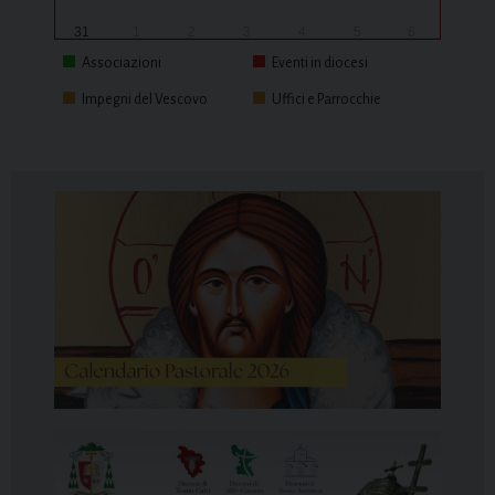
31
1
2
3
4
5
6
Associazioni
Eventi in diocesi
Impegni del Vescovo
Uffici e Parrocchie