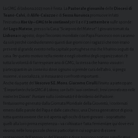
La GMG di Lisbona 2023 non è finita. La
Pastorale giovanile
delle
Diocesi di
Teano-Calvi
, di
Alife-Caiazzo
e di
Sessa Aurunca
promuove infatti
l’iniziativa
Rise Up – GMG to be continued
per il
2
e il
3 settembre
sulle sponde
del
Lago Matese
, presso la Casa “Scarponi del Matese”. I giovani tornati da
Lisbona
in agosto, dopo l’incontro mondiale con Papa Francesco non saranno
da soli perché condivideranno questi due giorni con i ragazzi che non erano
presenti al grande evento nella capitale portoghese ma che li hanno seguiti da
casa. Per questo motivo nella mente e negli obiettivi degli organizzatori c’è
tutta la volontà di far respirare aria di GMG, la stessa che hanno vissuto i
partecipanti in un contesto dove ognuno si prende cura dell’altro, si prega
insieme, si socializza, si instaurano confronti importanti…
Anche da parte del
Vescovo S.E. Mons. Giacomo Cirulli
l’invito a partecipare:
“È importante che la GMG di Lisbona, con tutti i suoi contenuti, trovi concreto eco nelle
nostre tre Diocesi”
. Puntare sulla continuità è il desiderio del Pastore:
l’entusiasmo generato dalla Giornata Mondiale della Gioventù, i contenuti
emersi dalle parole del Papa e dalle catechesi, una Chiesa generatrice di gioia:
tutta questa visione che si è aperta agli occhi di tanti giovani – soprattutto
quelli alla loro prima esperienza – va coltivata e fatta fermentare qui dove essi
vivono, nelle loro piccole chiese particolari in cui sognano di essere
protagonisti dell’annuncio del Vangelo e dove possono portare significative