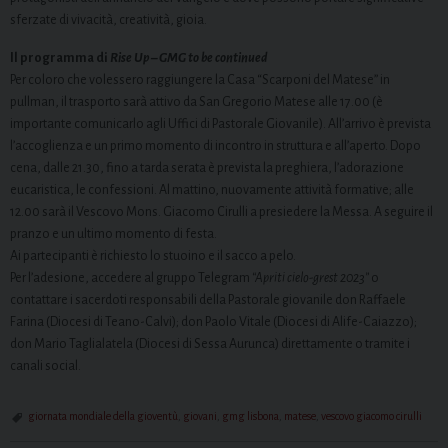
sferzate di vivacità, creatività, gioia.
Il programma di
Rise Up – GMG to be continued
Per coloro che volessero raggiungere la Casa “Scarponi del Matese” in
pullman, il trasporto sarà attivo da San Gregorio Matese alle 17.00 (è
importante comunicarlo agli Uffici di Pastorale Giovanile). All’arrivo è prevista
l’accoglienza e un primo momento di incontro in struttura e all’aperto. Dopo
cena, dalle 21.30, fino a tarda serata è prevista la preghiera, l’adorazione
eucaristica, le confessioni. Al mattino, nuovamente attività formative; alle
12.00 sarà il Vescovo Mons. Giacomo Cirulli a presiedere la Messa. A seguire il
pranzo e un ultimo momento di festa.
Ai partecipanti è richiesto lo stuoino e il sacco a pelo.
Per l’adesione, accedere al gruppo Telegram
“Apriti cielo-grest 2023”
o
contattare i sacerdoti responsabili della Pastorale giovanile don Raffaele
Farina (Diocesi di Teano-Calvi); don Paolo Vitale (Diocesi di Alife-Caiazzo);
don Mario Taglialatela (Diocesi di Sessa Aurunca) direttamente o tramite i
canali social.
giornata mondiale della gioventù
,
giovani
,
gmg lisbona
,
matese
,
vescovo giacomo cirulli