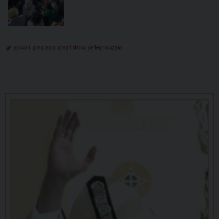
giovani
,
gmg 2023
,
gmg lisbona
,
pellegrinaggio
P
o
s
t
N
a
v
i
g
a
t