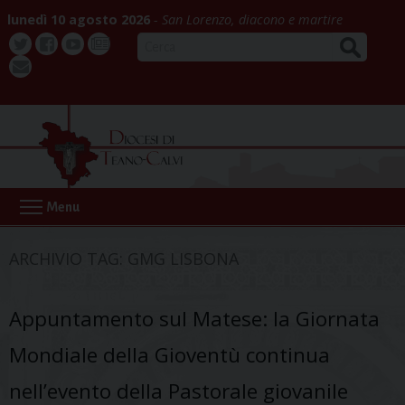
Skip
lunedì 10 agosto 2026
San Lorenzo, diacono e martire
to
CERCA
content
Twitter
Facebook
Youtube
La
webmail
Buona
Notizia
Menu
ARCHIVIO TAG:
GMG LISBONA
Appuntamento sul Matese: la Giornata
Mondiale della Gioventù continua
nell’evento della Pastorale giovanile