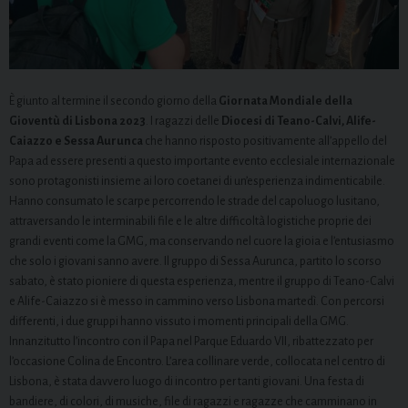
È giunto al termine il secondo giorno della
Giornata Mondiale della
Gioventù di Lisbona 2023
. I ragazzi delle
Diocesi di Teano-Calvi, Alife-
Caiazzo e Sessa Aurunca
che hanno risposto positivamente all’appello del
Papa ad essere presenti a questo importante evento ecclesiale internazionale
sono protagonisti insieme ai loro coetanei di un’esperienza indimenticabile.
Hanno consumato le scarpe percorrendo le strade del capoluogo lusitano,
attraversando le interminabili file e le altre difficoltà logistiche proprie dei
grandi eventi come la GMG, ma conservando nel cuore la gioia e l’entusiasmo
che solo i giovani sanno avere. Il gruppo di Sessa Aurunca, partito lo scorso
sabato, è stato pioniere di questa esperienza, mentre il gruppo di Teano-Calvi
e Alife-Caiazzo si è messo in cammino verso Lisbona martedì. Con percorsi
differenti, i due gruppi hanno vissuto i momenti principali della GMG.
Innanzitutto l’incontro con il Papa nel Parque Eduardo VII, ribattezzato per
l’occasione Colina de Encontro. L’area collinare verde, collocata nel centro di
Lisbona, è stata davvero luogo di incontro per tanti giovani. Una festa di
bandiere, di colori, di musiche, file di ragazzi e ragazze che camminano in