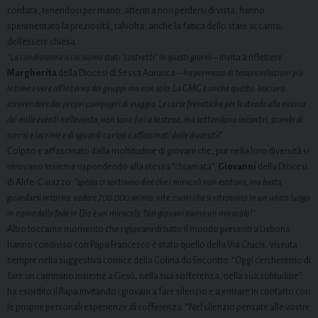
cordata, tenendosi per mano, attenti a non perdersi di vista, hanno
sperimentato la preziosità, talvolta, anche la fatica dello stare accanto,
dell’essere chiesa.
“La condivisione a cui siamo stati “costretti“ in questi giorni
– invita a riflettere
Margherita
della Diocesi di Sessa Aurunca –
ha permesso di tessere relazioni più
intime e vere all’interno dei gruppi ma non solo. La GMG è anche questo: lasciarsi
sorprendere dai propri compagni di viaggio. Le corse frenetiche per le strade alla ricerca
dei mille eventi nell’evento, non sono fini a se stesse, ma sottendono incontri, scambi di
sorrisi e lacrime e di sguardi curiosi e affascinati dalle diversità”.
Colpito e affascinato dalla moltitudine di giovani che, pur nella loro diversità si
ritrovano insieme rispondendo alla stessa “chiamata”,
Giovanni
della Diocesi
di Alife-Caiazzo:
“spesso ci sentiamo dire che i miracoli non esistono, ma basta
guardarsi intorno: vedere 700.000 anime, vite, cuori che si ritrovano in un unico luogo
in nome della fede in Dio è un miracolo. Noi giovani siamo un miracolo!”.
Altro toccante momento che i giovani di tutto il mondo presenti a Lisbona
hanno condiviso con Papa Francesco è stato quello della Via Crucis, vissuta
sempre nella suggestiva cornice della Colina do Encontro. “Oggi cercheremo di
fare un cammino insieme a Gesù, nella sua sofferenza, nella sua solitudine”,
ha esordito il Papa invitando i giovani a fare silenzio e a entrare in contatto con
le proprie personali esperienze di sofferenza. “Nel silenzio pensate alle vostre