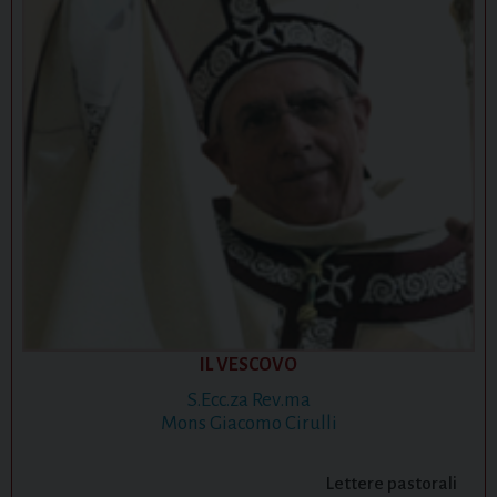
i
o
n
IL VESCOVO
S.Ecc.za Rev.ma
Mons Giacomo Cirulli
Lettere pastorali