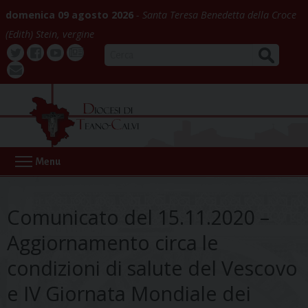
Skip
domenica 09 agosto 2026
Santa Teresa Benedetta della Croce
to
(Edith) Stein, vergine
content
CERCA
Twitter
Facebook
Youtube
La
webmail
Buona
Notizia
Menu
Comunicato del 15.11.2020 –
Aggiornamento circa le
condizioni di salute del Vescovo
e IV Giornata Mondiale dei