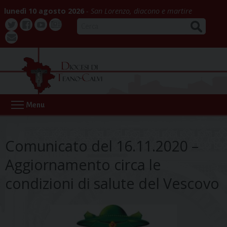
Skip
lunedì 10 agosto 2026
San Lorenzo, diacono e martire
to
CERCA
content
Twitter
Facebook
Youtube
La
webmail
Buona
Notizia
Menu
Comunicato del 16.11.2020 –
Aggiornamento circa le
condizioni di salute del Vescovo