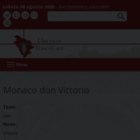
Skip
sabato 08 agosto 2026
San Domenico, sacerdote
to
CERCA
content
Twitter
Facebook
Youtube
La
webmail
Buona
Notizia
Menu
Monaco don Vittorio
Titolo:
don
Nome:
Vittorio