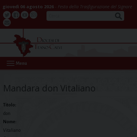
Skip
giovedì 06 agosto 2026
Festa della Trasfigurazione del Signore
to
CERCA
content
Twitter
Facebook
Youtube
La
webmail
Buona
Notizia
Menu
Mandara don Vitaliano
Titolo:
don
Nome:
Vitaliano