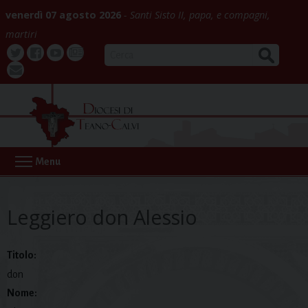
Skip
venerdì 07 agosto 2026
Santi Sisto II, papa, e compagni,
to
martiri
content
CERCA
Twitter
Facebook
Youtube
La
webmail
Buona
Notizia
Menu
Leggiero don Alessio
Titolo:
don
Nome: